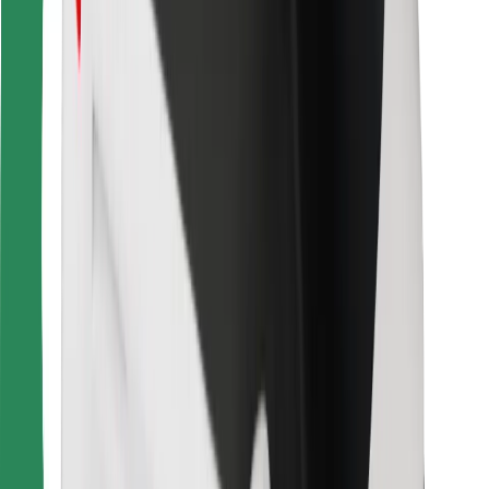
คุกกี้
ความปลอดภัย
เรียกรถได้ในไม่กี่นาที!
ดาวน์โหลดแอป Bolt
หาอาหารโปรดของคุณ!
ดาวน์โหลดแอป Bolt Food