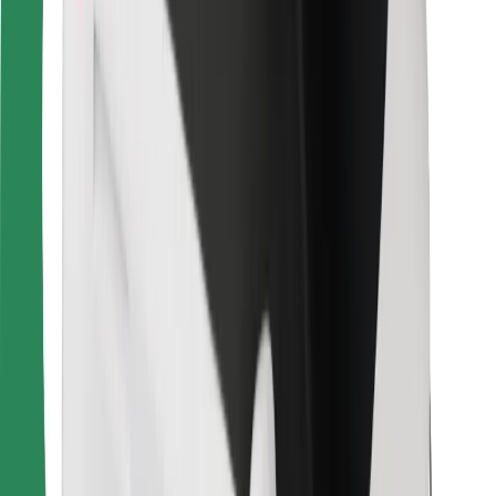
ความปลอดภัย
เรียกรถได้ในไม่กี่นาที!
ดาวน์โหลดแอป Bolt
หาอาหารโปรดของคุณ!
ดาวน์โหลดแอป Bolt Food