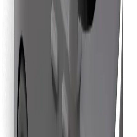
ความปลอดภัย
เรียกรถได้ในไม่กี่นาที!
ดาวน์โหลดแอป Bolt
หาอาหารโปรดของคุณ!
ดาวน์โหลดแอป Bolt Food