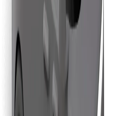
ความปลอดภัย
เรียกรถได้ในไม่กี่นาที!
ดาวน์โหลดแอป Bolt
หาอาหารโปรดของคุณ!
ดาวน์โหลดแอป Bolt Food