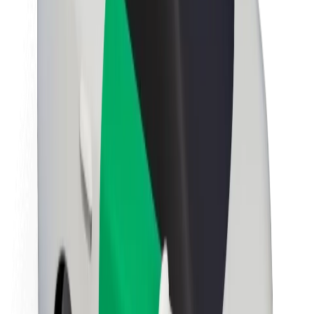
นโยบายด้านความยั่งยืนของ Bolt
Project Zero
บล็อก
ห้องข่าว
แนวทางการสร้างแบรนด์
พันธกิจ
นักลงทุนสัมพันธ์
ทีมผู้นำ
แบรนด์
สื่อ
Urban Fund