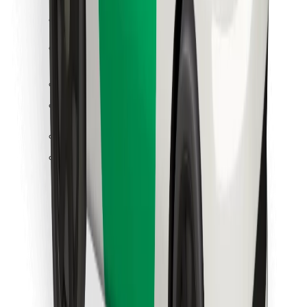
คุกกี้
ความปลอดภัย
เรียกรถได้ในไม่กี่นาที!
ดาวน์โหลดแอป Bolt
หาอาหารโปรดของคุณ!
ดาวน์โหลดแอป Bolt Food