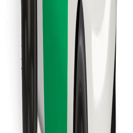
คุกกี้
ความปลอดภัย
เรียกรถได้ในไม่กี่นาที!
ดาวน์โหลดแอป Bolt
หาอาหารโปรดของคุณ!
ดาวน์โหลดแอป Bolt Food