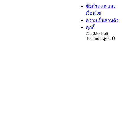
ข้อกำหนด และ
เงื่อนไข
ความเป็นส่วนตัว
คุกกี้
© 2026 Bolt
Technology OÜ