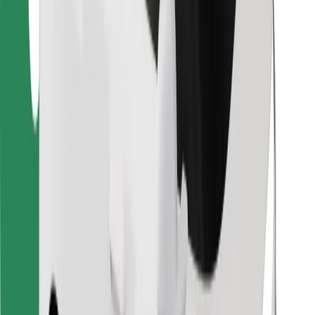
ความปลอดภัย
เรียกรถได้ในไม่กี่นาที!
ดาวน์โหลดแอป Bolt
หาอาหารโปรดของคุณ!
ดาวน์โหลดแอป Bolt Food