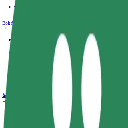
รายงานรถ
Bolt for Business
สิทธิประโยชน์
ประวัติการทำงาน
ผลิตภัณฑ์
Bolt Food สำหรับองค์กร
จักรยานไฟฟ้า
ห้องแล็บความปลอดภัย
รายงานปัญหา