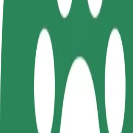
Bolt Plus
สิทธิประโยชน์
วิธีเข้าร่วม
คำถามที่พบบ่อย
สมัครเป็นคนขับ
สมัครเป็นคนส่งพัสดุ
เพิ่มร้านอ
สร้างรายได้ในแบบ
ส่งอาหารและรับรายได้
เพิ่มรายได้
ของคุณ
ทุกสัปดาห์
ลูกค้ามากข
วิธีเดินทางจาก Olsztyn Główny ไปยัง Hala Urania