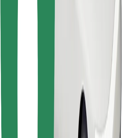
คุกกี้
ความปลอดภัย
เรียกรถได้ในไม่กี่นาที!
ดาวน์โหลดแอป Bolt
หาอาหารโปรดของคุณ!
ดาวน์โหลดแอป Bolt Food