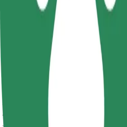
วิธีเดินทางจาก Атріум ไปยัง Ринок СКД
กำลังมองหาวิธีที่ดีที่สุดในการเดินทางจาก Атріум ไปยัง Ринок
จาก
Атріум
ไปยัง
Ринок СКД
ความสะดวกสบายอยู่แค่ปลายนิ้วสัมผัส!
โบลต์
การเดินทางที่เชื่อถือได้ กับรถขนาดกลางสำหรับทุกวัน
เวลาเดินทางโดยประมาณ
8 นาที
ระยะทางโดยประมาณ