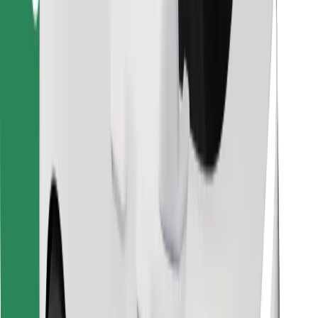
คุกกี้
ความปลอดภัย
เรียกรถได้ในไม่กี่นาที!
ดาวน์โหลดแอป Bolt
หาอาหารโปรดของคุณ!
ดาวน์โหลดแอป Bolt Food