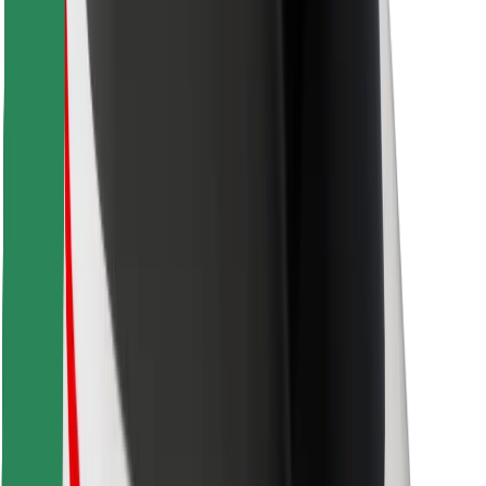
คุกกี้
ความปลอดภัย
เรียกรถได้ในไม่กี่นาที!
ดาวน์โหลดแอป Bolt
หาอาหารโปรดของคุณ!
ดาวน์โหลดแอป Bolt Food