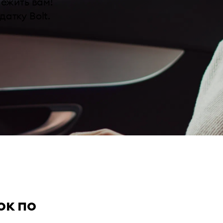
лежить вам!
атку Bolt.
ок по