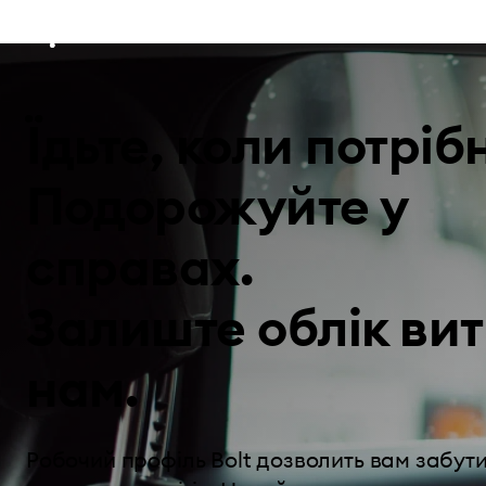
Їдьте, коли потріб
Подорожуйте у
справах.
Залиште облік ви
нам.
Робочий профіль Bolt дозволить вам забут