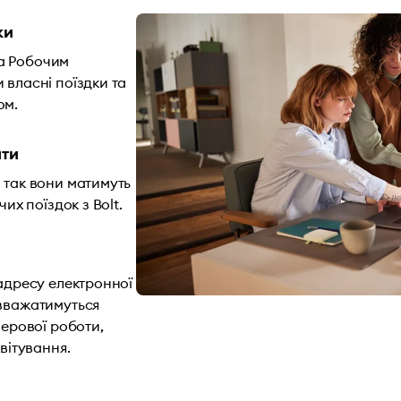
ки
а Робочим
 власні поїздки та
ом.
ати
 так вони матимуть
их поїздок з Bolt.
 адресу електронної
 вважатимуться
перової роботи,
вітування.