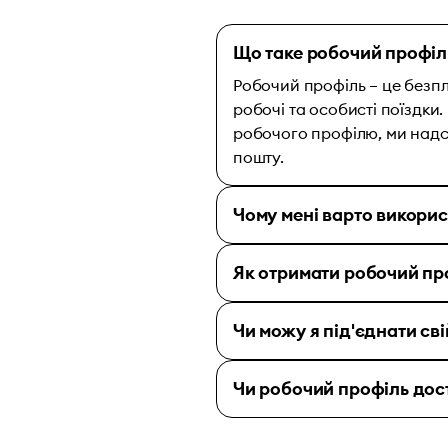
Що таке робочий профіл
Робочий профіль – це безпл
робочі та особисті поїздки
робочого профілю, ми над
пошту.
Чому мені варто викори
Як отримати робочий пр
Чи можу я під'єднати св
Чи робочий профіль дост