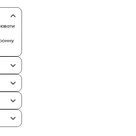
лювати
тронну