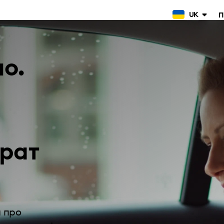
UK
П
но.
трат
и про