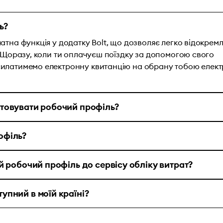
ь?
атна функція у додатку Bolt, що дозволяє легко відокрем
. Щоразу, коли ти оплачуєш поїздку за допомогою свого
силатимемо електронну квитанцію на обрану тобою елек
стовувати робочий профіль?
офіль?
ій робочий профіль до сервісу обліку витрат?
упний в моїй країні?