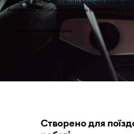
заповнення звітів. Нехай ваш час знову на
Активуйте робочий профіль безплатно у дод
Завантажити застосунок
Створено для поїзд