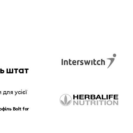
 Business
ь штат
 для усієї
іль Bolt for