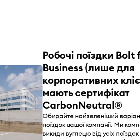
Робочі поїздки Bolt 
Business (лише для
корпоративних кліє
мають сертифікат
CarbonNeutral®
Обирайте найзеленіший варіан
поїздок вашої компанії. Ми ком
викиди вуглецю від усіх поїздок 