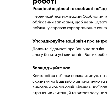
роботі
Розділяйте ділові та особисті поїзд
Перемикайтеся між вашим Особистим т
обліковими записами, щоб не змішувати
поїздки у справах корпоративним кошт
Упорядковуйте ваші звіти про витр
Додайте відомості про Вашу компанію –
змогу бачити усі квитанції з Ваших робоч
Заощаджуйте час
Квитанції за поїздки надходитимуть на
скриньки на Ваш вибір автоматично та
вимогами компенсації. Більше ніякої па
втрачених квитанцій та витрат часу на з