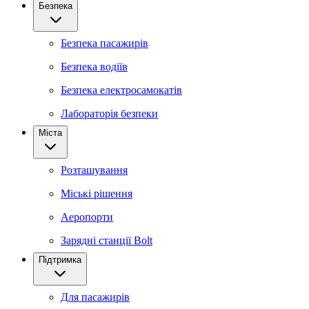
Безпека
Безпека пасажирів
Безпека водіїв
Безпека електросамокатів
Лабораторія безпеки
Міста
Розташування
Міські рішення
Аеропорти
Зарядні станції Bolt
Підтримка
Для пасажирів