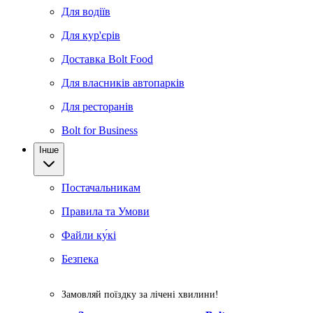
Для водіїв
Для кур'єрів
Доставка Bolt Food
Для власників автопарків
Для ресторанів
Bolt for Business
Інше
Постачальникам
Правила та Умови
Файли ку́кі
Безпека
Замовляй поїздку за лічені хвилини!