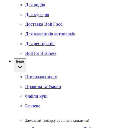
Для водіїв
Для кур'єрів
Доставка Bolt Food
Для власників автопарків
Для ресторанів
Bolt for Business
Інше
Постачальникам
Правила та Умови
Файли ку́кі
Безпека
Замовляй поїздку за лічені хвилини!