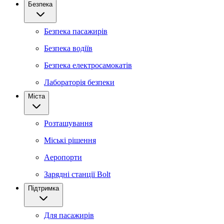
Безпека
Безпека пасажирів
Безпека водіїв
Безпека електросамокатів
Лабораторія безпеки
Міста
Розташування
Міські рішення
Аеропорти
Зарядні станції Bolt
Підтримка
Для пасажирів