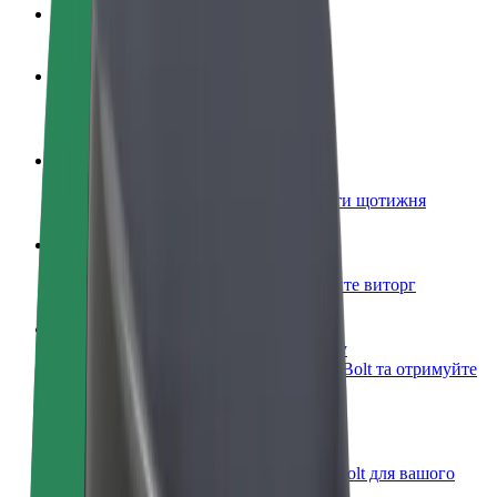
Запитання та відповіді
Стати водієм
Заробляйте гроші на власних умовах
Стати кур'єром
Доставляйте їжу та отримуйте виплати щотижня
Додати ресторан чи крамницю
Залучайте більше клієнтів та збільшуйте виторг
Зареєструватися як власник автопарку
Додайте Ваш автопарк на платформу Bolt та отримуйте
більше доходів
Bolt for Business
Масштабування продуктів та послуг Bolt для вашого
бізнесу