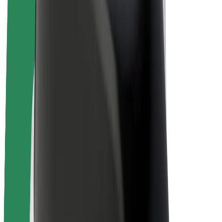
Bolt for Business
Електровелосипеди
Bolt Plus
Заробляйте з Bolt
Водієм
Заробіток водія
Кур'єром
Заробіток курʼєра
Партнери Bolt Food
Автопаркам
Франшиза
Компанія