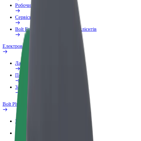
Робочий обліковий запис
Сервіси
Bolt Food для корпоративних клієнтів
Електровелосипеди
Лабораторія безпеки
Повідомити про проблему
Запитання та відповіді
Bolt Plus
Переваги
Як приєднатися