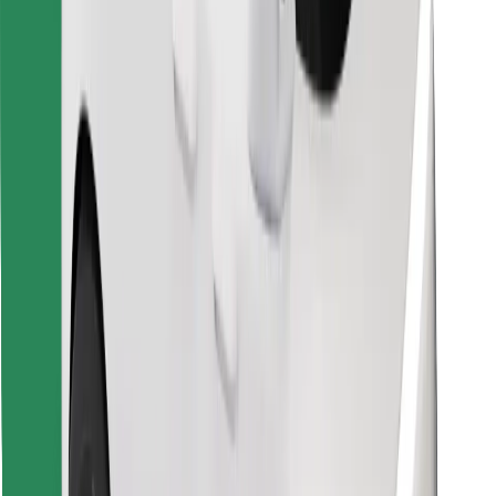
Завантажити застосунок Bolt
Знайди твою улюблену страву чи їжу!
Завантажити застосунок Bolt Food