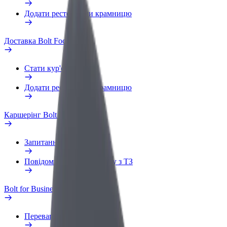
Додати ресторан чи крамницю
Доставка Bolt Food
Стати кур'єром
Додати ресторан чи крамницю
Каршерінг Bolt Drive
Запитання та відповіді
Повідомити про проблему з ТЗ
Bolt for Business
Переваги