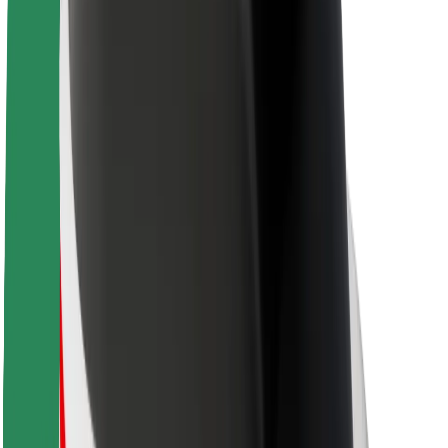
Кар'єра
Про компанію Bolt
Сталий розвиток у Bolt
Проєкт Нуль
Блог
Пресцентр
Правила використання бренду
Місія
Зв’язки з інвесторами
Керівництво
Бренд
Медіа
Урбаністичний фонд