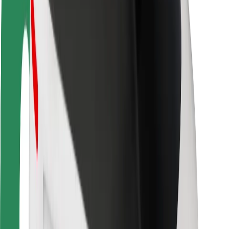
Безпека
Безпека пасажирів
Безпека водіїв
Безпека електросамокатів
Лабораторія безпеки
Міста
Розташування
Міські рішення
Аеропорти
Зарядні станції Bolt
Підтримка
Для пасажирів