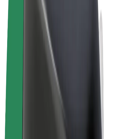
Правила та Умови
Конфіденційність
Файли ку́кі
© 2026 Bolt Technology OÜ
Сервіси
Поїздки
Електросамокати
Доставка продуктів Bolt Market
Доставка Bolt Food
Каршерінг Bolt Drive