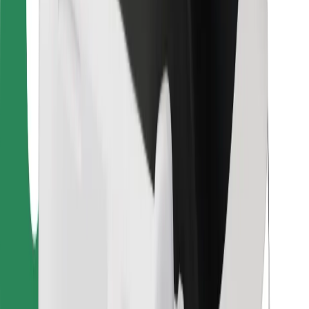
Для водіїв
Для кур'єрів
Доставка Bolt Food
Для власників автопарків
Для ресторанів
Bolt for Business
Інше
Постачальникам
Правила та Умови
Файли ку́кі
Безпека
Замовляй поїздку за лічені хвилини!