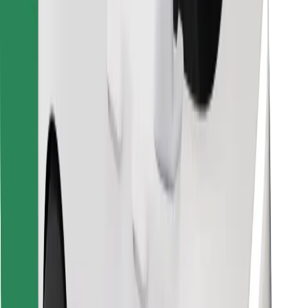
Знайди твою улюблену страву чи їжу!
Завантажити застосунок Bolt Food