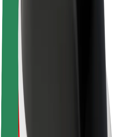
Про компанію Bolt
Сталий розвиток у Bolt
Проєкт Нуль
Блог
Пресцентр
Правила використання бренду
Місія
Зв’язки з інвесторами
Керівництво
Бренд
Медіа
Урбаністичний фонд
Безпека