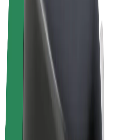
Правила та Умови
Конфіденційність
Файли ку́кі
© 2026 Bolt Technology OÜ
Сервіси
Поїздки
Електросамокати
Доставка продуктів Bolt Market
Доставка Bolt Food
Каршерінг Bolt Drive
Bolt for Business