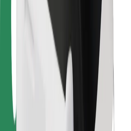
Для кур'єрів
Доставка Bolt Food
Для власників автопарків
Для ресторанів
Bolt for Business
Інше
Постачальникам
Правила та Умови
Файли ку́кі
Безпека
Замовляй поїздку за лічені хвилини!
Завантажити застосунок Bolt