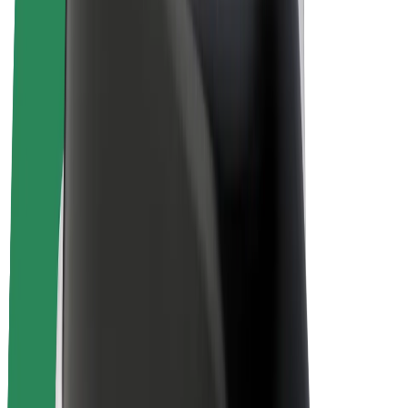
Електровелосипеди
Bolt Plus
Заробляйте з Bolt
Водієм
Заробіток водія
Кур'єром
Заробіток курʼєра
Партнери Bolt Food
Автопаркам
Франшиза
Компанія
Кар'єра