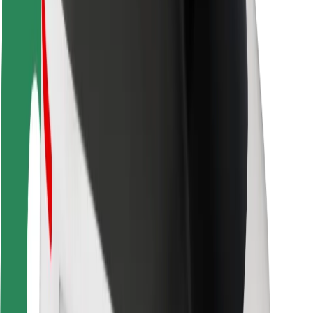
Безпека пасажирів
Безпека водіїв
Безпека електросамокатів
Лабораторія безпеки
Міста
Розташування
Міські рішення
Аеропорти
Зарядні станції Bolt
Підтримка
Для пасажирів
Для водіїв