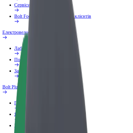
Сервіси
Bolt Food для корпоративних клієнтів
Електровелосипеди
Лабораторія безпеки
Повідомити про проблему
Запитання та відповіді
Bolt Plus
Переваги
Як приєднатися
Запитання та відповіді