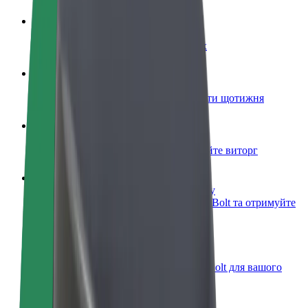
Стати водієм
Заробляйте гроші на власних умовах
Стати кур'єром
Доставляйте їжу та отримуйте виплати щотижня
Додати ресторан чи крамницю
Залучайте більше клієнтів та збільшуйте виторг
Зареєструватися як власник автопарку
Додайте Ваш автопарк на платформу Bolt та отримуйте
більше доходів
Bolt for Business
Масштабування продуктів та послуг Bolt для вашого
бізнесу