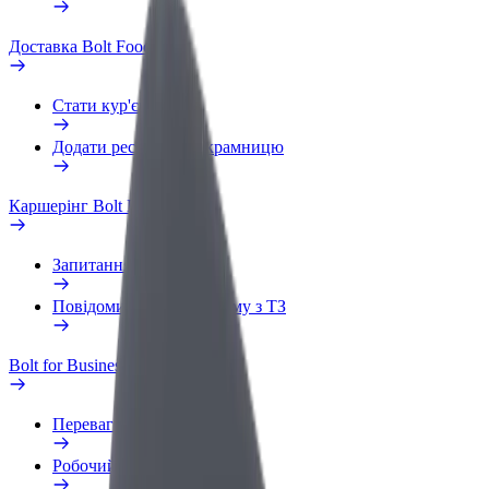
Доставка Bolt Food
Стати кур'єром
Додати ресторан чи крамницю
Каршерінг Bolt Drive
Запитання та відповіді
Повідомити про проблему з ТЗ
Bolt for Business
Переваги
Робочий обліковий запис