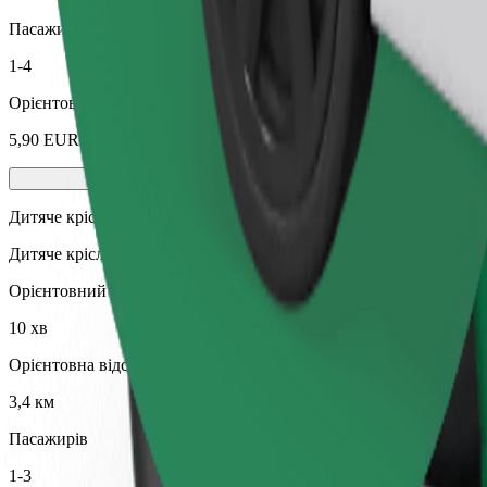
Пасажирів
1-4
Орієнтовна вартість
5,90 EUR
Дитяче крісло
Дитяче крісло з ременями безпеки для дітей віком 2–6 років (пр
Орієнтовний час поїздки
10 хв
Орієнтовна відстань
3,4 км
Пасажирів
1-3