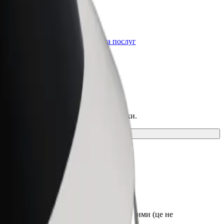
Bolt for Business
t
Масштабування продуктів та послуг
Bolt для вашого бізнесу
й спосіб пересування для своєї поїздки.
я до посадки. Візки мають бути складеними (це не