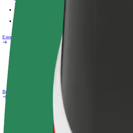
Сервіси
Bolt Food для корпоративних клієнтів
Електровелосипеди
Лабораторія безпеки
Повідомити про проблему
Запитання та відповіді
Bolt Plus
Переваги
Як приєднатися
Запитання та відповіді