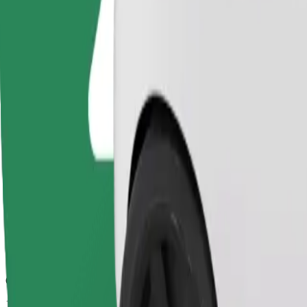
Орієнтовний час поїздки
10 хв
Орієнтовна відстань
3,4 км
Пасажирів
1-4
Орієнтовна вартість
8,10 EUR
Basic
Стандартні моделі та доступні ціни
Орієнтовний час поїздки
10 хв