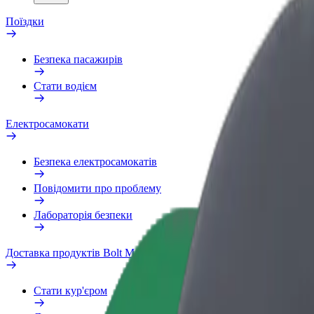
Поїздки
Безпека пасажирів
Стати водієм
Електросамокати
Безпека електросамокатів
Повідомити про проблему
Лабораторія безпеки
Доставка продуктів Bolt Market
Стати кур'єром