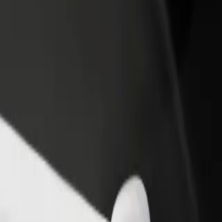
ти ресторан чи
Зареєструватися як власник автопарку
мницю
Додайте Ваш автопарк на платформу Bol
чайте більше клієнтів та
та отримуйте більше доходів
ьшуйте виторг
l – Kristiine Keskus
istiine Keskus"? Ознайомся з нашими сервісами та знайди ідеальни
Завантажити застосунок
обливими потребами. Якщо маєш особливі побажання, повідом воді