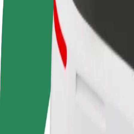
Стати водієм
Стати кур'єром
Дода
Заробляйте гроші на
Доставляйте їжу та отримуйте
кра
власних умовах
виплати щотижня
Залу
збіл
Як дістатися за маршрутом Radisson Collection Hote
Хочеш дістатися за маршрутом "Radisson Collection Hotel" – "Kr
Від
Radisson Collection Hotel
До
Kristiine Keskus
Зручність та комфорт — всього у декілька кліків!
Assist
Водії цієї категорії допомагають людям похилого віку та з ос
спеціалізована служба для візків).