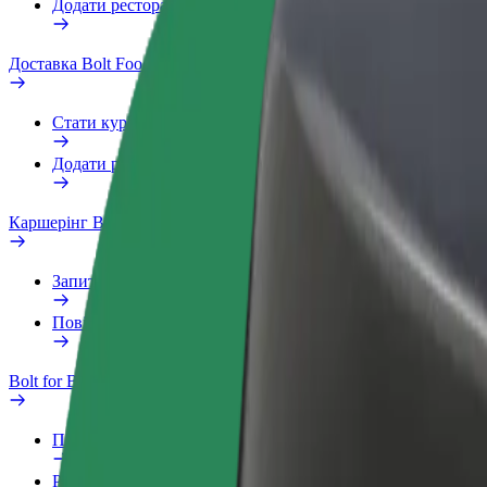
Додати ресторан чи крамницю
Доставка Bolt Food
Стати кур'єром
Додати ресторан чи крамницю
Каршерінг Bolt Drive
Запитання та відповіді
Повідомити про проблему з ТЗ
Bolt for Business
Переваги
Робочий обліковий запис