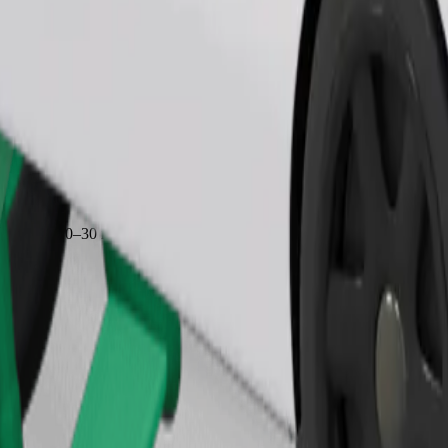
Замовити поїздку
иблизно 10–30 кг). Уточни у водія точні обмеження за віком, ваг