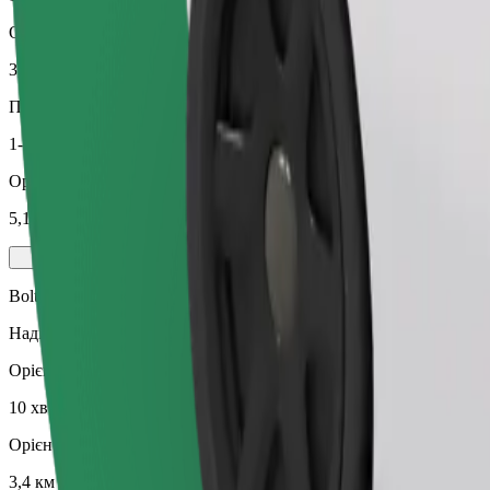
Орієнтовна відстань
3,4 км
Пасажирів
1-3
Орієнтовна вартість
5,10 EUR
Bolt
Надійні поїздки на повсякденних авто середнього класу.
Орієнтовний час поїздки
10 хв
Орієнтовна відстань
3,4 км