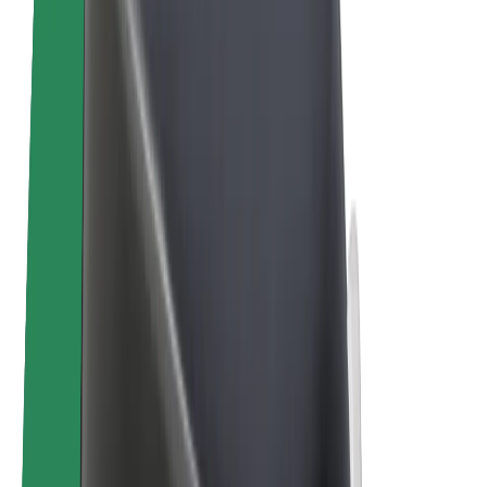
Bolt for Business
Електровелосипеди
Bolt Plus
Заробляйте з Bolt
Водієм
Заробіток водія
Кур'єром
Заробіток курʼєра
Партнери Bolt Food
Автопаркам
Франшиза
Компанія