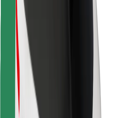
Завантажити застосунок Bolt
Знайди твою улюблену страву чи їжу!
Завантажити застосунок Bolt Food