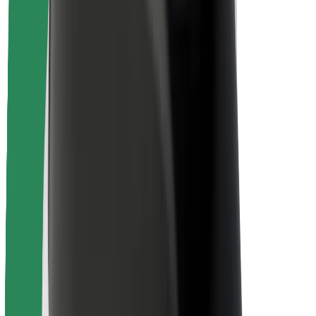
Безпека
Безпека пасажирів
Безпека водіїв
Безпека електросамокатів
Лабораторія безпеки
Міста
Розташування
Міські рішення
Аеропорти
Зарядні станції Bolt
Підтримка
Для пасажирів