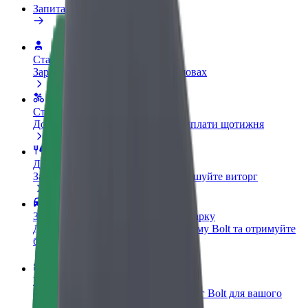
Запитання та відповіді
Стати водієм
Заробляйте гроші на власних умовах
Стати кур'єром
Доставляйте їжу та отримуйте виплати щотижня
Додати ресторан чи крамницю
Залучайте більше клієнтів та збільшуйте виторг
Зареєструватися як власник автопарку
Додайте Ваш автопарк на платформу Bolt та отримуйте
більше доходів
Bolt for Business
Масштабування продуктів та послуг Bolt для вашого
бізнесу