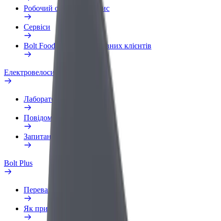
Робочий обліковий запис
Сервіси
Bolt Food для корпоративних клієнтів
Електровелосипеди
Лабораторія безпеки
Повідомити про проблему
Запитання та відповіді
Bolt Plus
Переваги
Як приєднатися