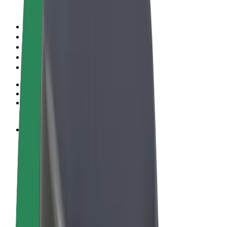
Правила та Умови
Конфіденційність
Файли ку́кі
© 2026 Bolt Technology OÜ
Сервіси
Поїздки
Електросамокати
Доставка продуктів Bolt Market
Доставка Bolt Food
Каршерінг Bolt Drive