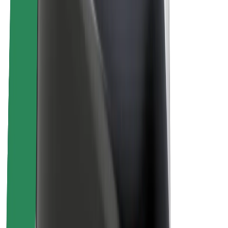
Кар'єра
Про компанію Bolt
Сталий розвиток у Bolt
Проєкт Нуль
Блог
Пресцентр
Правила використання бренду
Місія
Зв’язки з інвесторами
Керівництво
Бренд
Медіа
Урбаністичний фонд