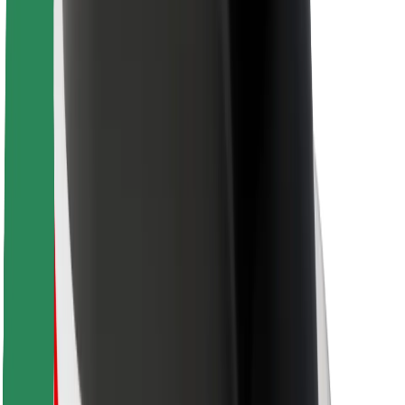
Для водіїв
Для кур'єрів
Доставка Bolt Food
Для власників автопарків
Для ресторанів
Bolt for Business
Інше
Постачальникам
Правила та Умови
Файли ку́кі
Безпека
Замовляй поїздку за лічені хвилини!