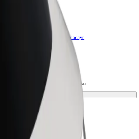
Bolt for Business
t
Масштабування продуктів та послуг
Bolt для вашого бізнесу
ий спосіб пересування для своєї поїздки.