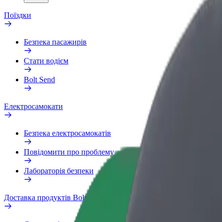
Поїздки
Безпека пасажирів
Стати водієм
Bolt Send
Електросамокати
Безпека електросамокатів
Повідомити про проблему
Лабораторія безпеки
Доставка продуктів Bolt Market