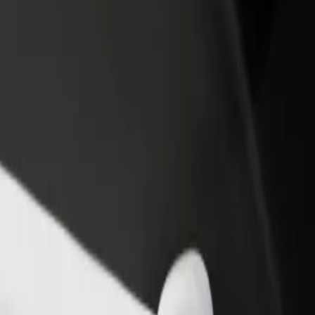
ти ресторан чи
Зареєструватися як власник автопарку
мницю
Додайте Ваш автопарк на платформу Bol
чайте більше клієнтів та
та отримуйте більше доходів
ьшуйте виторг
 Tallinn Airport (TLL)
n Airport (TLL)"? Ознайомся з нашими сервісами та знайди ідеальн
Завантажити застосунок