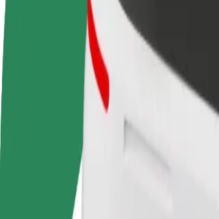
Запитання та відповіді
Стати водієм
Стати кур'єром
Дода
Заробляйте гроші на
Доставляйте їжу та отримуйте
кра
власних умовах
виплати щотижня
Залу
збіл
Як дістатися за маршрутом Solaris Shopping Mall –
Хочеш дістатися за маршрутом "Solaris Shopping Mall" – "Tallin
Від
Solaris Shopping Mall
До
Tallinn Airport (TLL)
Зручність та комфорт — всього у декілька кліків!
Assist