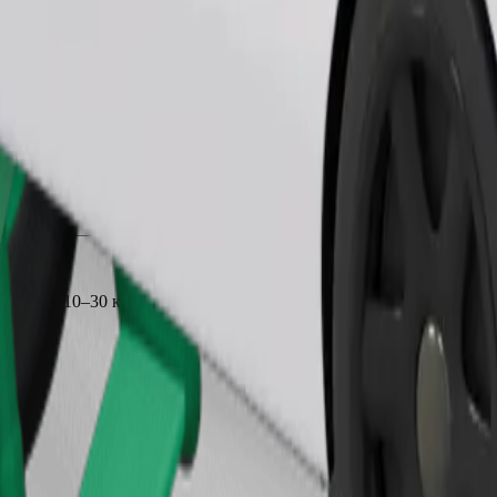
Замовити поїздку
иблизно 10–30 кг). Уточни у водія точні обмеження за віком, ваг