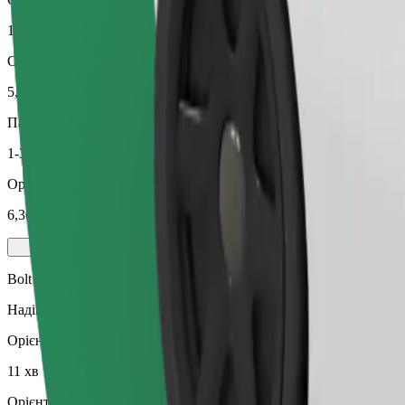
11 хв
Орієнтовна відстань
5,1 км
Пасажирів
1-3
Орієнтовна вартість
6,30 EUR
Bolt
Надійні поїздки на повсякденних авто середнього класу.
Орієнтовний час поїздки
11 хв
Орієнтовна відстань