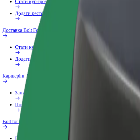
Стати кур'єром
Додати ресторан чи крамницю
Доставка Bolt Food
Стати кур'єром
Додати ресторан чи крамницю
Каршерінг Bolt Drive
Запитання та відповіді
Повідомити про проблему з ТЗ
Bolt for Business
Переваги