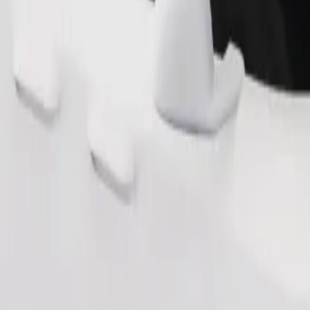
обливими потребами. Якщо маєш особливі побажання, повідом воді
Замовити поїздку