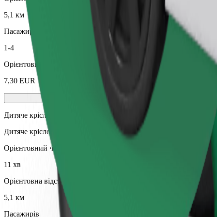
5,1 км
Пасажирів
1-4
Орієнтовна вартість
7,30 EUR
Дитяче крісло
Дитяче крісло з ременями безпеки для дітей віком 2–6 років (пр
Орієнтовний час поїздки
11 хв
Орієнтовна відстань
5,1 км
Пасажирів