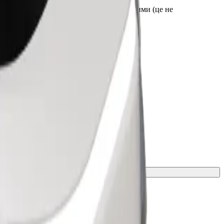
я до посадки. Візки мають бути складеними (це не