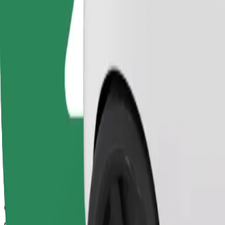
Водії цієї категорії допомагають людям похилого віку та з ос
спеціалізована служба для візків).
Орієнтовний час поїздки
11 хв
Орієнтовна відстань
5,1 км
Пасажирів
1-4
Орієнтовна вартість
9,60 EUR
Basic
Стандартні моделі та доступні ціни
Орієнтовний час поїздки