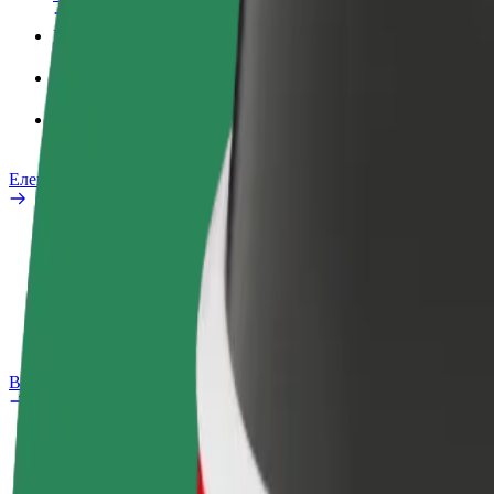
Робочий обліковий запис
Сервіси
Bolt Food для корпоративних клієнтів
Електровелосипеди
Лабораторія безпеки
Повідомити про проблему
Запитання та відповіді
Bolt Plus
Переваги
Як приєднатися