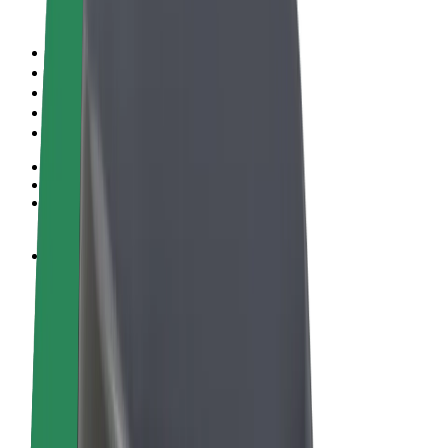
Правила та Умови
Конфіденційність
Файли ку́кі
© 2026 Bolt Technology OÜ
Сервіси
Поїздки
Електросамокати
Доставка продуктів Bolt Market
Доставка Bolt Food
Каршерінг Bolt Drive