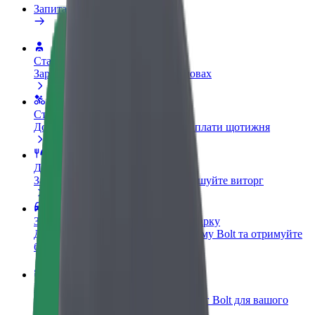
Запитання та відповіді
Стати водієм
Заробляйте гроші на власних умовах
Стати кур'єром
Доставляйте їжу та отримуйте виплати щотижня
Додати ресторан чи крамницю
Залучайте більше клієнтів та збільшуйте виторг
Зареєструватися як власник автопарку
Додайте Ваш автопарк на платформу Bolt та отримуйте
більше доходів
Bolt for Business
Масштабування продуктів та послуг Bolt для вашого
бізнесу