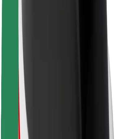
Для водіїв
Для кур'єрів
Доставка Bolt Food
Для власників автопарків
Для ресторанів
Bolt for Business
Інше
Постачальникам
Правила та Умови
Файли ку́кі
Безпека
Замовляй поїздку за лічені хвилини!