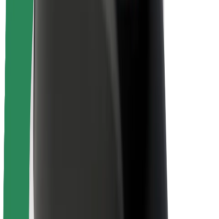
Безпека
Безпека пасажирів
Безпека водіїв
Безпека електросамокатів
Лабораторія безпеки
Міста
Розташування
Міські рішення
Аеропорти
Зарядні станції Bolt
Підтримка
Для пасажирів