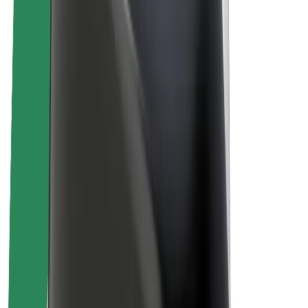
Кар'єра
Про компанію Bolt
Сталий розвиток у Bolt
Проєкт Нуль
Блог
Пресцентр
Правила використання бренду
Місія
Зв’язки з інвесторами
Керівництво
Бренд
Медіа
Урбаністичний фонд