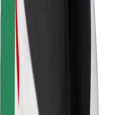
Завантажити застосунок Bolt
Знайди твою улюблену страву чи їжу!
Завантажити застосунок Bolt Food