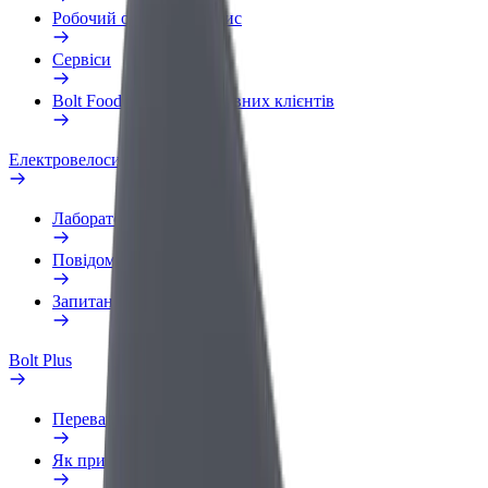
Робочий обліковий запис
Сервіси
Bolt Food для корпоративних клієнтів
Електровелосипеди
Лабораторія безпеки
Повідомити про проблему
Запитання та відповіді
Bolt Plus
Переваги
Як приєднатися