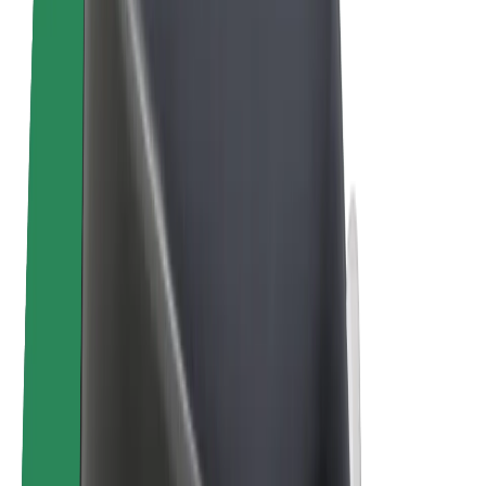
Bolt for Business
Електровелосипеди
Bolt Plus
Заробляйте з Bolt
Водієм
Заробіток водія
Кур'єром
Заробіток курʼєра
Партнери Bolt Food
Автопаркам
Франшиза
Компанія