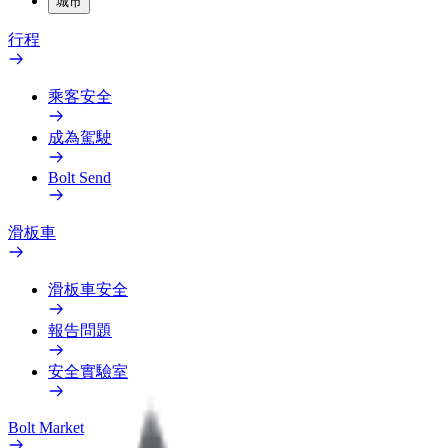
城市
行程
乘客安全
成為駕駛
Bolt Send
滑板車
滑板車安全
報告問題
安全實驗室
Bolt Market