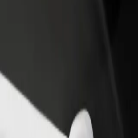
أو متجر
قم بالتسجيل كمالك للأسطول
Bolt لل
لمزيد من العملاء وزيادة
أضف أسطولك إلى بولت وقم بزيادة
من
دخلك
لع
احصل على التطبيق