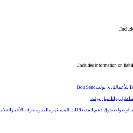
Includ
Includes information on liabi
عمال
نادي بولت
Bolt Send
اطيل بولت
امتياز بولت
 الوصول
صندوق دعم المدن
علاقات المستثمرين
المدونة
غرفة الأخبار
العلام