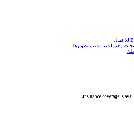
أعمال
تجات وخدمات بولت تم تطويرها
ملك
Insurance coverage is availa