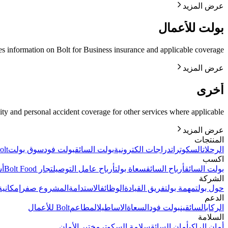
عرض المزيد
بولت للأعمال
es information on Bolt for Business insurance and applicable coverage.
عرض المزيد
أخرى
lity and personal accident coverage for other services where applicable.
عرض المزيد
المنتجات
الرحلات
السكوترات
دراجات الكترونية
بولت السائق
بولت فود
سوق بولت
Bolt للأ
اكسب
بولت السائق
أرباح السائق
سعاة بولت
أرباح عامل التوصيل
تجار Bolt Food
أس
الشركة
حول بولت
مهمة بولت
فريق القيادة
الوظائف
الاستدامة
المشروع صفر
إمكانية
الدعم
الركاب
السائقين
بولت فود
السعاة
الاساطيل
المطاعم
Bolt للأعمال
السلامة
أمان الراكب
أمان السائق
سلامة السكوتر
مختبر الأمان