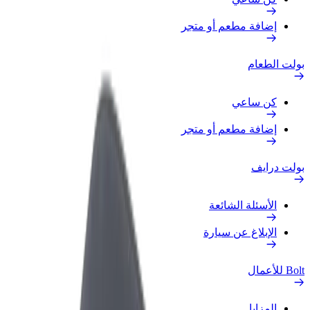
إضافة مطعم أو متجر
بولت الطعام
كن ساعي
إضافة مطعم أو متجر
بولت درايف
الأسئلة الشائعة
الإبلاغ عن سيارة
Bolt للأعمال
المزايا