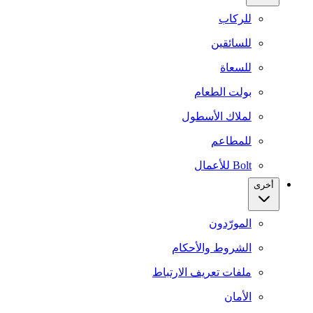
للركاب
للسائقين
للسعاة
بولت الطعام
لملاك الأسطول
للمطاعم
Bolt للأعمال
أخرى
المورّدون
الشروط والأحكام
ملفات تعريف الارتباط
الأمان