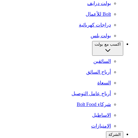
بولت درايف
Bolt للأعمال
دراجات كهربائية
بولت بلس
اكسب مع بولت
السائقين
أرباح السائق
السعاة
أرباح عامل التوصيل
شركاء Bolt Food
الاساطيل
الإمتيازات
الشركة