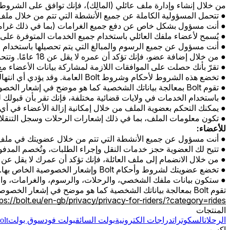
من خلال إنشاء وإدارة ملف عائلي (المالِك)، فإنك توافق على الشروط ا
تتحمل المسؤولية الكاملة عن جميع الأنشطة التي تتم من خلال ملف 
أنت مسؤول بشكل خاص عن دفع جميع الغرامات (بما في ذلك غرامات
يُسمح لأعضاء ملفك العائلي باستخدام جميع الخدمات المتوفرة على منصة Bolt من خلال وسيلة الدفع المشتركة التي قم
أنت مسؤول عن جميع الرسوم والمبالغ التي يتم تحصيلها باستخدام 
من خلال إضافة عضو، فإنك تؤكد أن عمره لا يقل عن 18 عامًا. وتتحمل المسؤولية الكاملة عن أفعال الأعضاء المضافين وتوافق على تغطية أي غرامات أو أضرار أو عقوبات قد يتكبدونها.
تقرّ بأنك حصلت على الموافقات اللازمة لمشاركة بيانات الأعضاء مع Bolt عند إدارة ملف العائلة
تخضع هذه الشروط لأحكام وشروط Bolt العامة. وقد يؤدي أي انتهاك من قبل أحد الأعضاء إلى تعليق أو إنهاء ملف العائلة و/أو حسابات المستخدمين الفردية.
تقوم Bolt بمعالجة بياناتك الشخصية كما هو موضح في إشعار الخصوصية الخاص بالركّاب.
باستخدام الخدمات في ولايات قضائية مختلفة، فإنك تقر بأن قبو
يمكنك التحكم بعضوية الملف من خلال إمكانية إزالة الأعضاء في أي
تكون معلومات الملف، بما في ذلك إشعارات الرحلات وسجل التنقلات
للأعضاء:
أنت مسؤول عن جميع الأنشطة التي تتم من خلال عضويتك في ملف ا
تتيح لك العضوية حجز خدمات النقل وإجراء الطلبات، وتُخصم المدفوعا
من خلال الانضمام إلى ملف العائلة، فإنك تؤكد أن عمرك لا يقل عن 18 عامًا.
تخضع عضويتك لشروط وأحكام Bolt وإشعار الخصوصية الخاص بها. وقد تؤثر أي انتهاكات على حالة ملف العائلة وحسابك الشخصي.
ستكون بيانات ملفك الشخصي، والرحلات، والرسوم، والغرامات، والفوا
تقوم Bolt بمعالجة بياناتك الشخصية كما هو موضح في إشعار الخصوصية للركّاب، والمتاح هنا:
tps://bolt.eu/en-gb/privacy/privacy-for-riders/?category=rides
المنتجات
الرحلات
السكوترات
دراجات الكترونية
بولت السائق
بولت فود
سوق بولت
Bolt للأ
اكسب