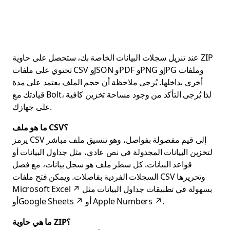
عند تنزيل سجلات البيانات الخاصة بك، ستحصل على حاوية ZIP
تحتوي على ملفات CSV وJSON وPDF وPNG وJPG وملفات
أخرى بداخلها. يُرجى ملاحظة أن حجم الملف يعتمد على مدة
قيادتك مع Bolt، لذا يُرجى التأكد من وجود مساحة تخزين كافية
على جهازك.
ما هو ملف CSV؟
يرمز CSV إلى قيم مفصولة بفواصل، وهو تنسيق ملف مباشر
لتخزين البيانات المجدولة في نص عادي، مثل جداول البيانات أو
قواعد البيانات. كل سطر ملف هو سجل بيانات، مع فصل
السجلات الفردية بفاصلات. ويمكن فتح ملفات CSV وتحريرها
بسهولة في تطبيقات جداول البيانات مثل
↗
Microsoft Excel
.
↗
Apple Numbers
أو
أو
↗
Google Sheets
ما هي حاوية ZIP؟