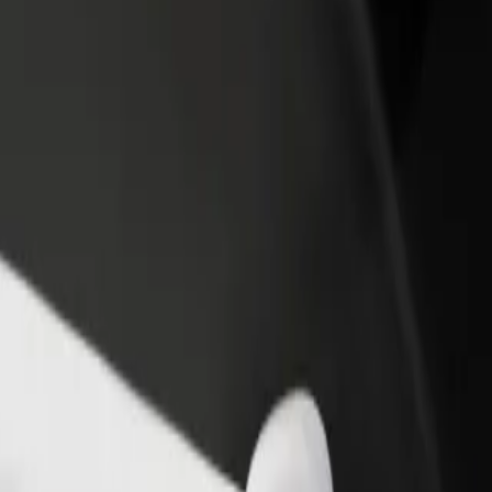
أو متجر
قم بالتسجيل كمالك للأسطول
Bolt لل
لمزيد من العملاء وزيادة
أضف أسطولك إلى بولت وقم بزيادة
من
دخلك
لع
احصل على التطبيق