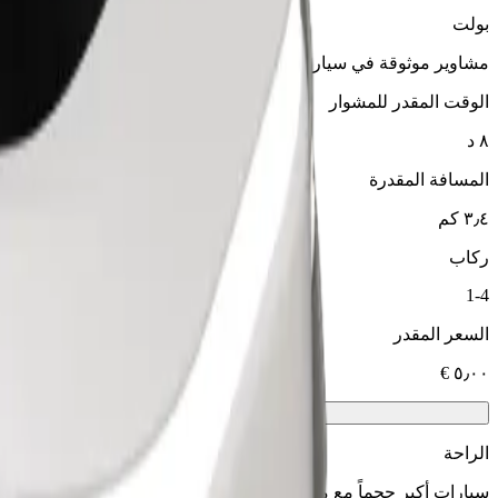
بولت
مشاوير موثوقة في سيارات متوسطة الحجم ويومية.
الوقت المقدر للمشوار
٨ د
المسافة المقدرة
٣٫٤ كم
ركاب
1-4
السعر المقدر
الراحة
سيارات أكبر حجماً مع مساحة أكبر للأرجل والتخزين