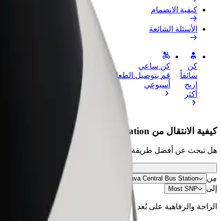
كيفية الانضمام
الأسئلة الشائعة
كن
كن ساعي
إضافة مطعم 
سائقاً
قم بتوصيل الطعام واحصل على أجر
الوصول إلى ا
اربح
أسبوعي
الأرباح
أكثر
كيفية الانتقال من Bratislava Central Bus Station إلى Most SNP
هل تبحث عن أفضل طريقة للانتقال من Bratislava Central Bus Station إلى Most SNP؟ اطّلع على خدماتنا واختر الأنسب لمشوارك.
مِن
Bratislava Central Bus Station
إلى
Most SNP
الراحة والرفاهية على بُعد نقرات فقط!