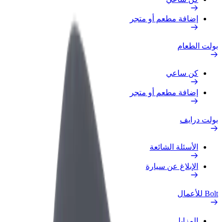
إضافة مطعم أو متجر
بولت الطعام
كن ساعي
إضافة مطعم أو متجر
بولت درايف
الأسئلة الشائعة
الإبلاغ عن سيارة
Bolt للأعمال
المزايا