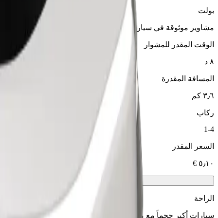
بولت
مشاوير موثوقة في سيارات متوسطة الحجم ويومية.
الوقت المقدر للمشوار
٨ د
المسافة المقدرة
٣٫٦ كم
ركاب
1-4
السعر المقدر
الراحة
سيارات أكبر حجماً مع مساحة أكبر للأرجل والتخزين