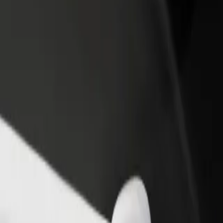
أو متجر
قم بالتسجيل كمالك للأسطول
Bolt لل
لمزيد من العملاء وزيادة
أضف أسطولك إلى بولت وقم بزيادة
من
دخلك
لع
احصل على التطبيق