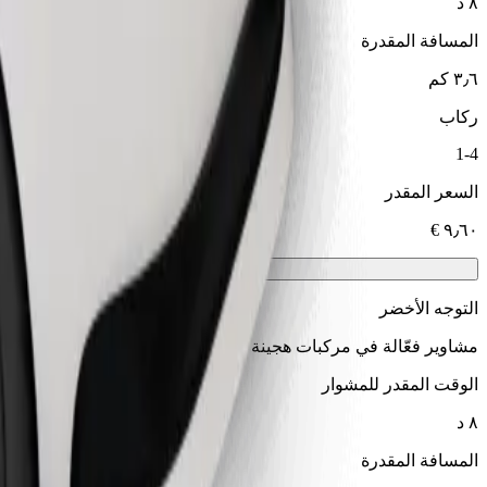
٨ د
المسافة المقدرة
٣٫٦ كم
ركاب
1-4
السعر المقدر
التوجه الأخضر
مشاوير فعّالة في مركبات هجينة وكهربائية
الوقت المقدر للمشوار
٨ د
المسافة المقدرة