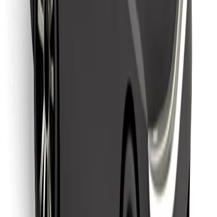
Sevdiyiniz yeməyi tapın!
Bolt Food tətbiqini endir