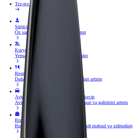
Tez-tez verilən suallar
Sürücü ol
Öz şərtlərinizə uyğun olaraq qazanın
Kuryer kimi qoşul
Yemək çatdırın və həftəlik ödəniş alın
Restoran və ya mağaza əlavə edin
Daha çox müştəri cəlb edin və satışları artırın
Avtopark sahibi kimi qeydiyyatdan keçin
Avtoparkınızı Bolt platformasına qoşun və gəlirinizi artırın
Biznes üçün Bolt
Biznesiniz üçün miqyaslandırılmış Bolt məhsul və xidmətləri