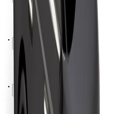
Sərnişin təhlükəsizliyi
Sürücü təhlükəsizliyi
Skuter təhlükəsizliyi
Təhlükəsizlik Laboratoriyası
Şəhərlər
Məkanlar
Şəhər mühiti üçün həllər
Hava limanları
Bolt enerji doldurma stansiyaları
Dəstək
Sərnişinlər üçün
Sürücülər üçün