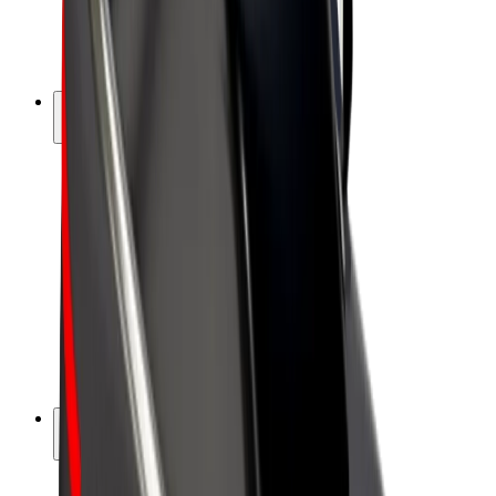
Elektrikli velosipedlər
Bolt Plus
Bolt ilə pul qazanın
Sürücülər
Sürücü qazancı
Kuryerlər
Kuryer qazancı
Bolt Food təchizatçıları
Sahibkarlar
Françayzinq
Şirkət
Vakansiyalar