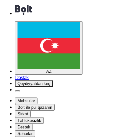
AZ
Dəstək
Qeydiyyatdan keç
Məhsullar
Bolt ilə pul qazanın
Şirkət
Təhlükəsizlik
Dəstək
Şəhərlər