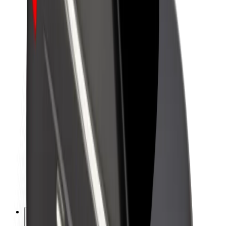
Bolt haqqında
Bolt-da davamlılıq
Project Zero
Bloq
Xəbər otağı
Brend təlimatları
Missiya
İnvestorlarla əlaqələr
Rəhbərlik
Brend
Media
Urban Fondu
Təhlükəsizlik