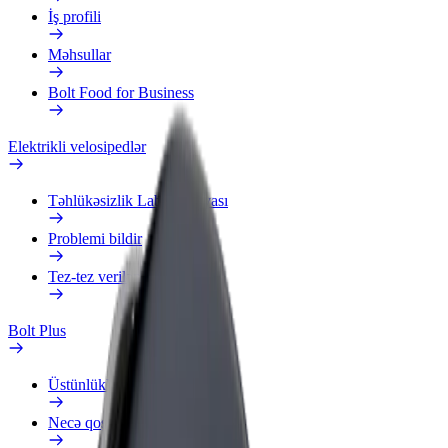
İş profili
Məhsullar
Bolt Food for Business
Elektrikli velosipedlər
Təhlükəsizlik Laboratoriyası
Problemi bildir
Tez-tez verilən suallar
Bolt Plus
Üstünlüklər
Necə qoşulmalı?