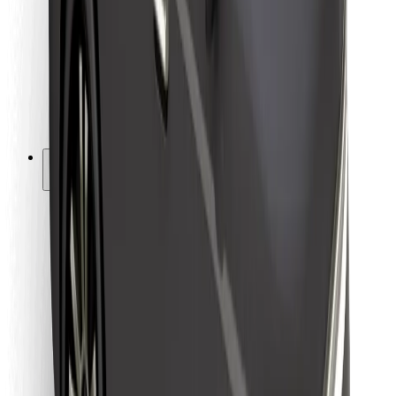
Kuryerlər üçün
Bolt Food
Avtopark sahibləri üçün
Restoranlar üçün
Biznes üçün Bolt
Digər
Təchizatçılar
Qaydalar və Şərtlər
Kukilər
Təhlükəsizlik
Dəqiqələr ərzində gediş əldə et!
Bolt tətbiqini endir