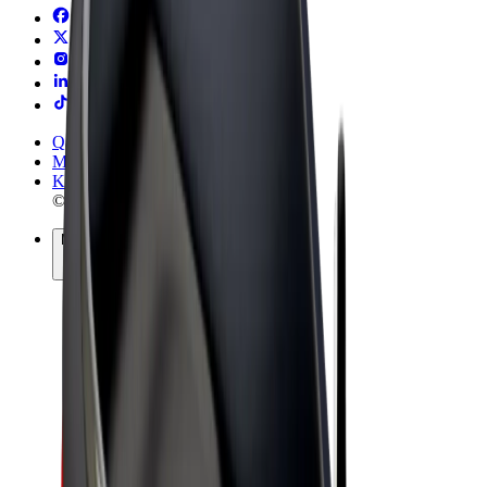
Qaydalar və Şərtlər
Məxfilik
Kukilər
© 2026 Bolt Technology OÜ
Məhsullar
Gedişlər
Skuterlər
Bolt Market
Bolt Food
Bolt Drive
Biznes üçün Bolt