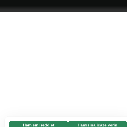
Hamısını rədd et
Hamısına icazə verin