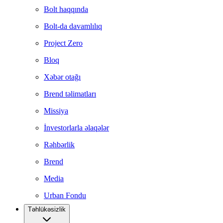
Bolt haqqında
Bolt-da davamlılıq
Project Zero
Bloq
Xəbər otağı
Brend təlimatları
Missiya
İnvestorlarla əlaqələr
Rəhbərlik
Brend
Media
Urban Fondu
Təhlükəsizlik