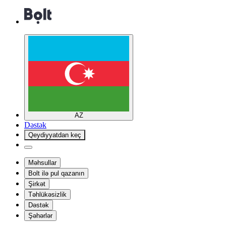
AZ
Dəstək
Qeydiyyatdan keç
Məhsullar
Bolt ilə pul qazanın
Şirkət
Təhlükəsizlik
Dəstək
Şəhərlər