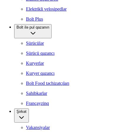
Elektrikli velosipedlər
Bolt Plus
Bolt ilə pul qazanın
Sürücülər
Sürücü qazancı
Kuryerlər
Kuryer qazancı
Bolt Food təchizatçıları
Sahibkarlar
Françayzinq
Şirkət
Vakansiyalar