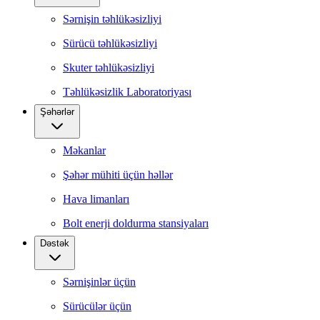
Sərnişin təhlükəsizliyi
Sürücü təhlükəsizliyi
Skuter təhlükəsizliyi
Təhlükəsizlik Laboratoriyası
Şəhərlər
Məkanlar
Şəhər mühiti üçün həllər
Hava limanları
Bolt enerji doldurma stansiyaları
Dəstək
Sərnişinlər üçün
Sürücülər üçün