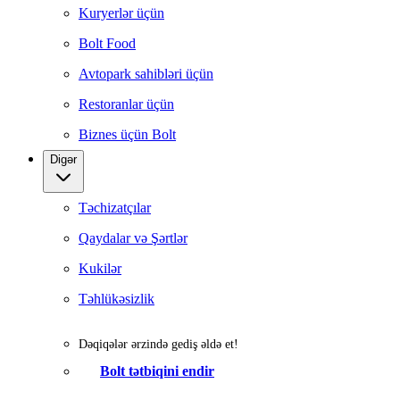
Kuryerlər üçün
Bolt Food
Avtopark sahibləri üçün
Restoranlar üçün
Biznes üçün Bolt
Digər
Təchizatçılar
Qaydalar və Şərtlər
Kukilər
Təhlükəsizlik
Dəqiqələr ərzində gediş əldə et!
Bolt tətbiqini endir