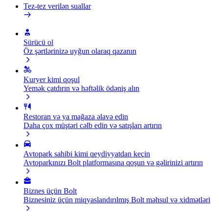
Tez-tez verilən suallar
Sürücü ol
Öz şərtlərinizə uyğun olaraq qazanın
Kuryer kimi qoşul
Yemək çatdırın və həftəlik ödəniş alın
Restoran və ya mağaza əlavə edin
Daha çox müştəri cəlb edin və satışları artırın
Avtopark sahibi kimi qeydiyyatdan keçin
Avtoparkınızı Bolt platformasına qoşun və gəlirinizi artırın
Biznes üçün Bolt
Biznesiniz üçün miqyaslandırılmış Bolt məhsul və xidmətləri