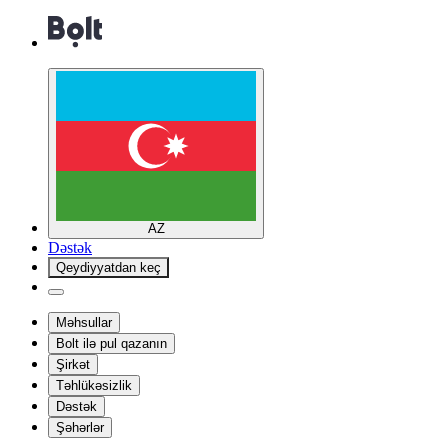
AZ
Dəstək
Qeydiyyatdan keç
Məhsullar
Bolt ilə pul qazanın
Şirkət
Təhlükəsizlik
Dəstək
Şəhərlər