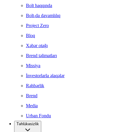
Bolt haqqında
Bolt-da davamlılıq
Project Zero
Bloq
Xəbər otağı
Brend təlimatları
Missiya
İnvestorlarla əlaqələr
Rəhbərlik
Brend
Media
Urban Fondu
Təhlükəsizlik