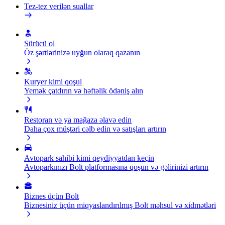
Tez-tez verilən suallar
Sürücü ol
Öz şərtlərinizə uyğun olaraq qazanın
Kuryer kimi qoşul
Yemək çatdırın və həftəlik ödəniş alın
Restoran və ya mağaza əlavə edin
Daha çox müştəri cəlb edin və satışları artırın
Avtopark sahibi kimi qeydiyyatdan keçin
Avtoparkınızı Bolt platformasına qoşun və gəlirinizi artırın
Biznes üçün Bolt
Biznesiniz üçün miqyaslandırılmış Bolt məhsul və xidmətləri