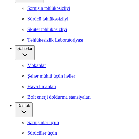
Sərnişin təhlükəsizliyi
Sürücü təhlükəsizliyi
Skuter təhlükəsizliyi
Təhlükəsizlik Laboratoriyası
Şəhərlər
Məkanlar
Şəhər mühiti üçün həllər
Hava limanları
Bolt enerji doldurma stansiyaları
Dəstək
Sərnişinlər üçün
Sürücülər üçün