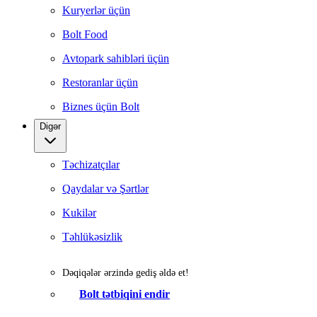
Kuryerlər üçün
Bolt Food
Avtopark sahibləri üçün
Restoranlar üçün
Biznes üçün Bolt
Digər
Təchizatçılar
Qaydalar və Şərtlər
Kukilər
Təhlükəsizlik
Dəqiqələr ərzində gediş əldə et!
Bolt tətbiqini endir