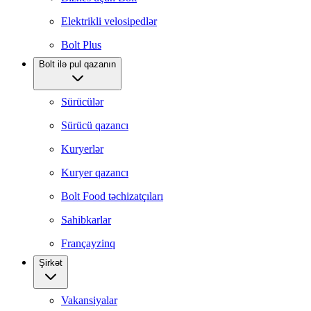
Elektrikli velosipedlər
Bolt Plus
Bolt ilə pul qazanın
Sürücülər
Sürücü qazancı
Kuryerlər
Kuryer qazancı
Bolt Food təchizatçıları
Sahibkarlar
Françayzinq
Şirkət
Vakansiyalar