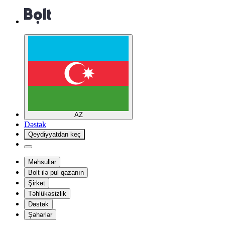
AZ
Dəstək
Qeydiyyatdan keç
Məhsullar
Bolt ilə pul qazanın
Şirkət
Təhlükəsizlik
Dəstək
Şəhərlər