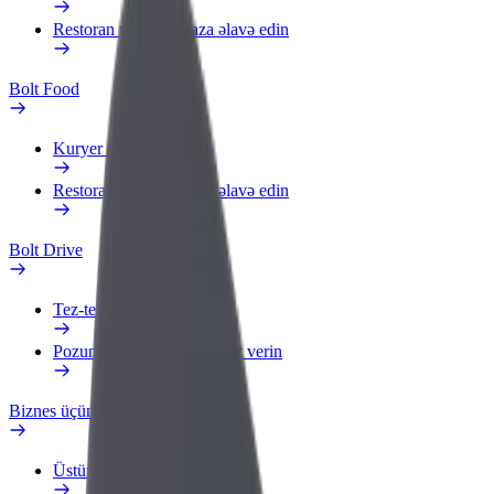
Restoran və ya mağaza əlavə edin
Bolt Food
Kuryer olun
Restoran və ya mağaza əlavə edin
Bolt Drive
Tez-tez verilən suallar
Pozuntu haqqında məlumat verin
Biznes üçün Bolt
Üstünlüklər