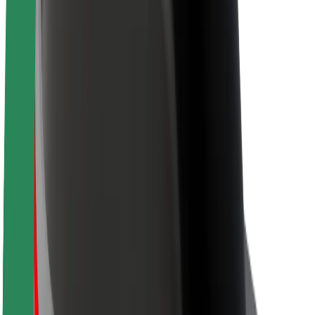
Bolt haqqında
Bolt-da davamlılıq
Project Zero
Bloq
Xəbər otağı
Brend təlimatları
Missiya
İnvestorlarla əlaqələr
Rəhbərlik
Brend
Media
Urban Fondu
Təhlükəsizlik