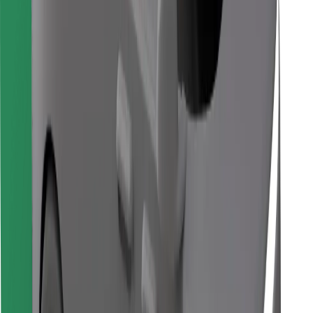
Sevdiyiniz yeməyi tapın!
Bolt Food tətbiqini endir