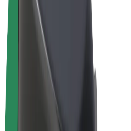
Qaydalar və Şərtlər
Məxfilik
Kukilər
© 2026 Bolt Technology OÜ
Məhsullar
Gedişlər
Skuterlər
Bolt Market
Bolt Food
Bolt Drive
Biznes üçün Bolt