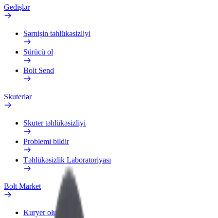
Gedişlər
Sərnişin təhlükəsizliyi
Sürücü ol
Bolt Send
Skuterlər
Skuter təhlükəsizliyi
Problemi bildir
Təhlükəsizlik Laboratoriyası
Bolt Market
Kuryer olun