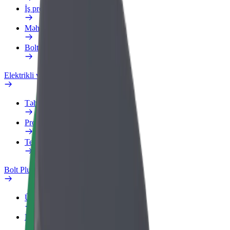
İş profili
Məhsullar
Bolt Food for Business
Elektrikli velosipedlər
Təhlükəsizlik Laboratoriyası
Problemi bildir
Tez-tez verilən suallar
Bolt Plus
Üstünlüklər
Necə qoşulmalı?