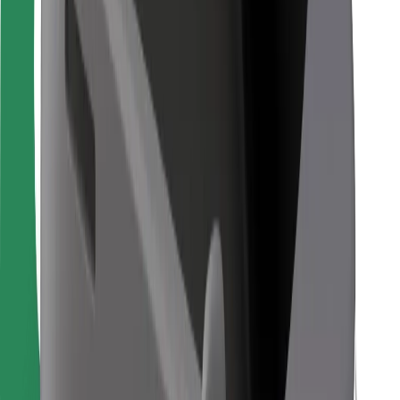
Kuryerlər üçün
Bolt Food
Avtopark sahibləri üçün
Restoranlar üçün
Biznes üçün Bolt
Digər
Təchizatçılar
Qaydalar və Şərtlər
Kukilər
Təhlükəsizlik
Dəqiqələr ərzində gediş əldə et!
Bolt tətbiqini endir