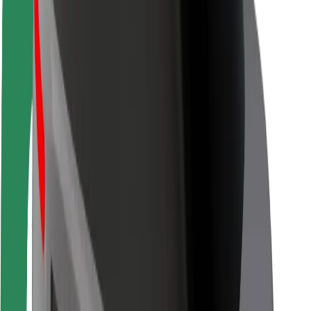
Sərnişin təhlükəsizliyi
Sürücü təhlükəsizliyi
Skuter təhlükəsizliyi
Təhlükəsizlik Laboratoriyası
Şəhərlər
Məkanlar
Şəhər mühiti üçün həllər
Hava limanları
Bolt enerji doldurma stansiyaları
Dəstək
Sərnişinlər üçün
Sürücülər üçün