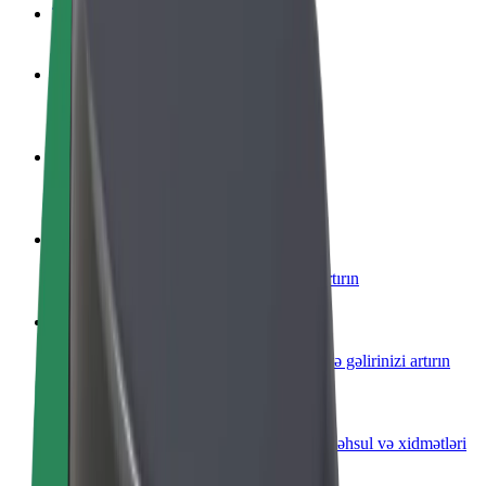
Tez-tez verilən suallar
Sürücü ol
Öz şərtlərinizə uyğun olaraq qazanın
Kuryer kimi qoşul
Yemək çatdırın və həftəlik ödəniş alın
Restoran və ya mağaza əlavə edin
Daha çox müştəri cəlb edin və satışları artırın
Avtopark sahibi kimi qeydiyyatdan keçin
Avtoparkınızı Bolt platformasına qoşun və gəlirinizi artırın
Biznes üçün Bolt
Biznesiniz üçün miqyaslandırılmış Bolt məhsul və xidmətləri