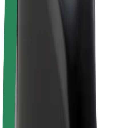
Elektrikli velosipedlər
Bolt Plus
Bolt ilə pul qazanın
Sürücülər
Sürücü qazancı
Kuryerlər
Kuryer qazancı
Bolt Food təchizatçıları
Sahibkarlar
Françayzinq
Şirkət
Vakansiyalar