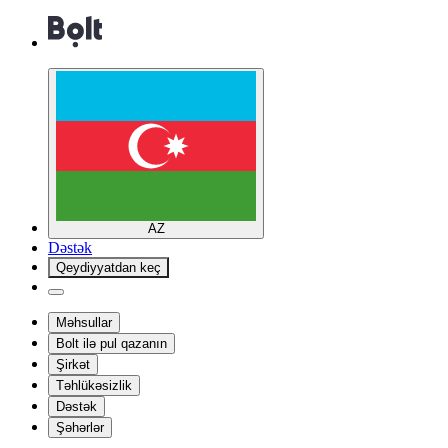
AZ
Dəstək
Qeydiyyatdan keç
Məhsullar
Bolt ilə pul qazanın
Şirkət
Təhlükəsizlik
Dəstək
Şəhərlər