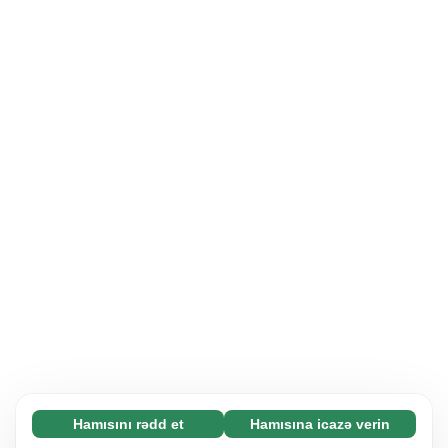
Hamısını rədd et
Hamısına icazə verin
Zəruri (65)