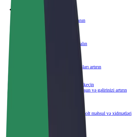
Sürücü ol
Öz şərtlərinizə uyğun olaraq qazanın
Kuryer kimi qoşul
Yemək çatdırın və həftəlik ödəniş alın
Restoran və ya mağaza əlavə edin
Daha çox müştəri cəlb edin və satışları artırın
Avtopark sahibi kimi qeydiyyatdan keçin
Avtoparkınızı Bolt platformasına qoşun və gəlirinizi artırın
Biznes üçün Bolt
Biznesiniz üçün miqyaslandırılmış Bolt məhsul və xidmətləri