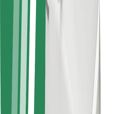
Bolt Food
Avtopark sahibləri üçün
Restoranlar üçün
Biznes üçün Bolt
Digər
Təchizatçılar
Qaydalar və Şərtlər
Kukilər
Təhlükəsizlik
Dəqiqələr ərzində gediş əldə et!
Bolt tətbiqini endir
Sevdiyiniz yeməyi tapın!