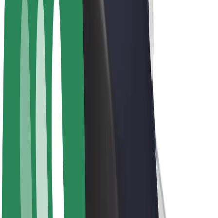
Bolt Plus
Bolt ilə pul qazanın
Sürücülər
Sürücü qazancı
Kuryerlər
Kuryer qazancı
Bolt Food təchizatçıları
Sahibkarlar
Françayzinq
Şirkət
Vakansiyalar
Bolt haqqında