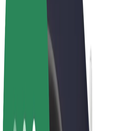
Qaydalar və Şərtlər
Məxfilik
Kukilər
© 2026 Bolt Technology OÜ
Məhsullar
Gedişlər
Skuterlər
Bolt Market
Bolt Food
Bolt Drive
Biznes üçün Bolt
Elektrikli velosipedlər