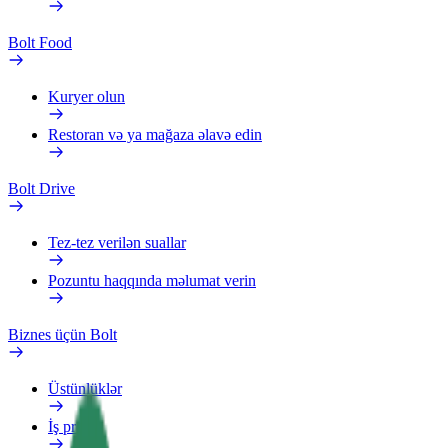
Bolt Food
Kuryer olun
Restoran və ya mağaza əlavə edin
Bolt Drive
Tez-tez verilən suallar
Pozuntu haqqında məlumat verin
Biznes üçün Bolt
Üstünlüklər
İş profili