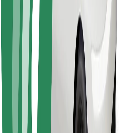
Bolt Food tətbiqini endir