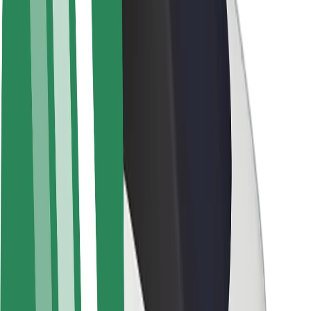
Bolt-da davamlılıq
Project Zero
Bloq
Xəbər otağı
Brend təlimatları
Missiya
İnvestorlarla əlaqələr
Rəhbərlik
Brend
Media
Urban Fondu
Təhlükəsizlik
Sərnişin təhlükəsizliyi