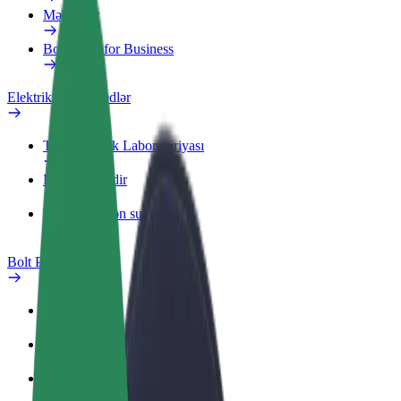
Məhsullar
Bolt Food for Business
Elektrikli velosipedlər
Təhlükəsizlik Laboratoriyası
Problemi bildir
Tez-tez verilən suallar
Bolt Plus
Üstünlüklər
Necə qoşulmalı?
Tez-tez verilən suallar