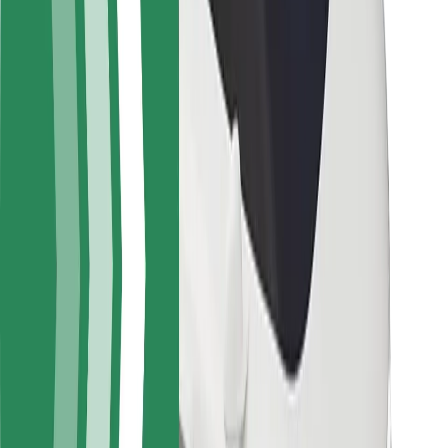
Sürücü təhlükəsizliyi
Skuter təhlükəsizliyi
Təhlükəsizlik Laboratoriyası
Şəhərlər
Məkanlar
Şəhər mühiti üçün həllər
Hava limanları
Bolt enerji doldurma stansiyaları
Dəstək
Sərnişinlər üçün
Sürücülər üçün
Kuryerlər üçün