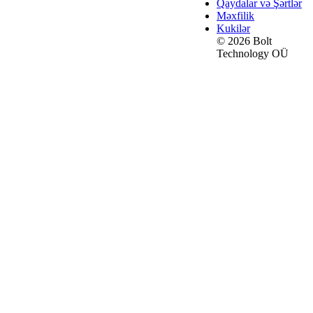
Qaydalar və Şərtlər
Məxfilik
Kukilər
© 2026 Bolt
Technology OÜ