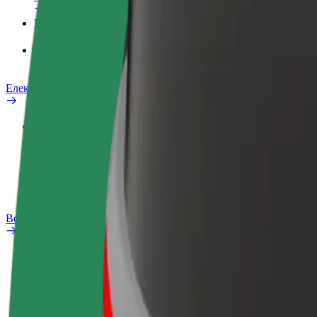
Продукти
Bolt Food за бизнеса
Електрически велосипеди
Лаборатория за скутер безопасност
Сигнализиране на проблем
ЧЗВ
Bolt Plus
Бонус програма
Как да се присъедините
ЧЗВ