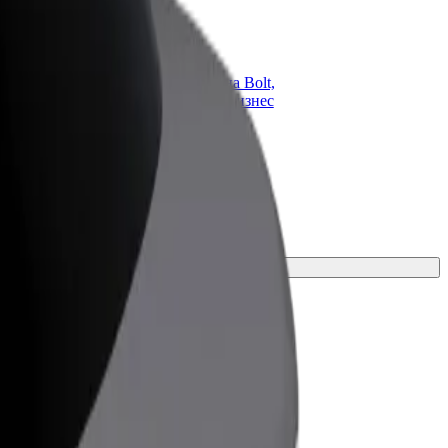
ато
Bolt for Business
опарк
Продукти и услуги на Bolt,
 си към Bolt
скалирани за вашия бизнес
дите си
тната за вашето пътуване.