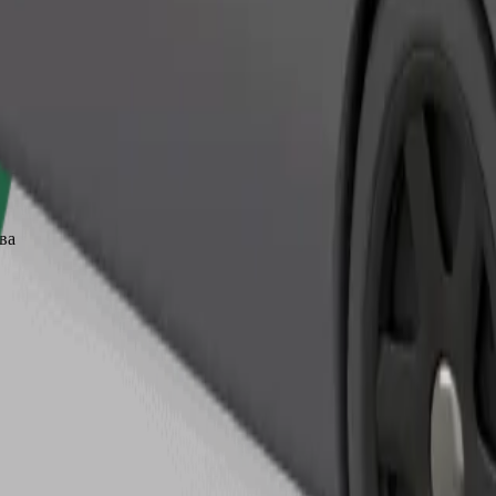
Поръчка на пътуване
ва