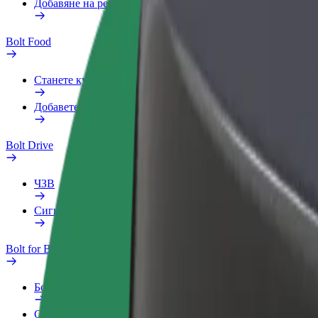
Добавяне на ресторант или магазин
Bolt Food
Станете куриер
Добавете ресторант или магазин
Bolt Drive
ЧЗВ
Сигнализирайте за превозно средство
Bolt for Business
Бонус програма
Служебен профил