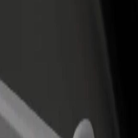
Добавяне на ресторант или
Регистрирайте се к
вате
магазин
собственик на авт
ма всяка
Достигнете до повече клиенти
Добавете автопарка
и увеличете приходите си
и увеличете прихо
Chamartín
ción de Chamartín? Разгледайте нашите услуги и намерете перфек
Изтегли приложението
змери.