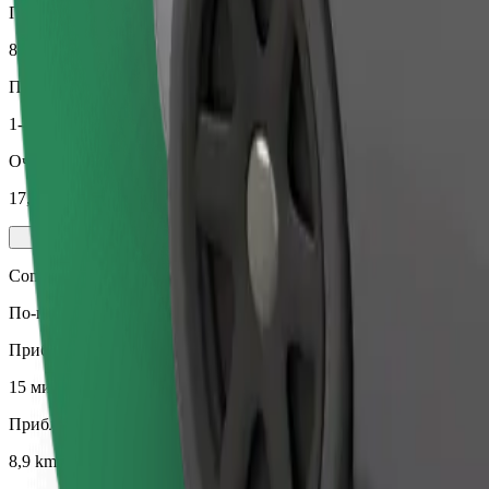
Приблизително разстояние
8,9 km
Пътници
1-4
Очаквана цена
17,00 €
Comfort
По-големи автомобили с повече пространство за крака и багаж
Приблизително време за пътуване
15 мин
Приблизително разстояние
8,9 km