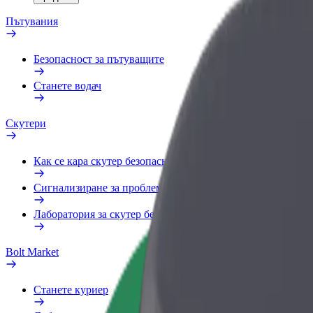
Пътувания
Безопасност за пътуващите
Станете водач
Скутери
Как се кара скутер безопасно
Сигнализиране за проблем
Лаборатория за скутер безопасност
Bolt Market
Станете куриер