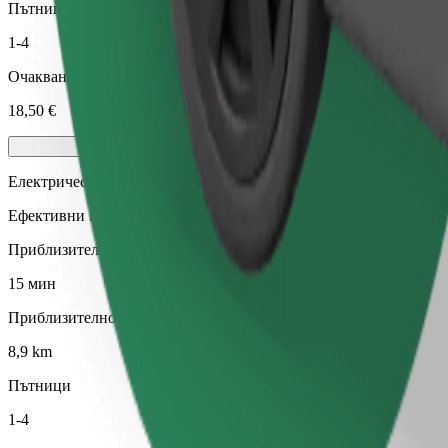
Пътници
1-4
Очаквана цена
18,50 €
Електрически
Ефективни пътувания с напълно електрически превозни средст
Приблизително време за пътуване
15 мин
Приблизително разстояние
8,9 km
Пътници
1-4