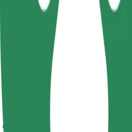
Надеждни пътувания със стандартни автомобили със средни ра
Приблизително време за пътуване
7 мин
Приблизително разстояние
2,7 km
Пътници
1-4
Очаквана цена
13,20 PLN
Comfort
По-големи автомобили с повече пространство за крака и багаж
Приблизително време за пътуване