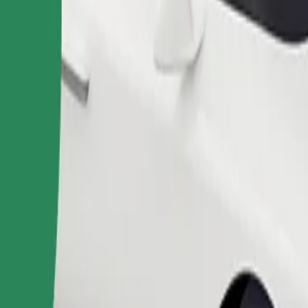
змери.
Поръчка на пътуване