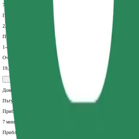
7 мин
Приблизително разстояние
2,7 km
Пътници
1-4
Очаквана цена
19,10 PLN
Домашни любимци
Пътувания за теб и домашния ти любимец. Кучетата трябва да н
Приблизително време за пътуване
7 мин
Приблизително разстояние