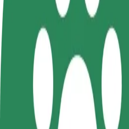
ЧЗВ
Станете водач
Станете куриер
Генерирайте приходи по
Доставяйте храна и ще получа
собствените си условия
изплащане на дължимата ви су
седмица
Как да стигнете от Dworzec Zachodni до C.H. Man
Търсите най-добрия начин да стигнете от Dworzec Zachodni до 
От
Dworzec Zachodni
До
C.H. Manhattan
Удобството и комфортът са само на няколко клика разстояние!
Bolt