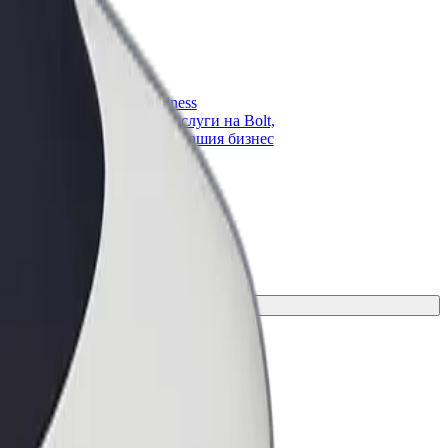
ато
Bolt for Business
опарк
Продукти и услуги на Bolt,
 си към Bolt
скалирани за вашия бизнес
дите си
та за вашето пътуване.