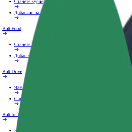
Станете куриер
Добавяне на ресторант или магазин
Bolt Food
Станете куриер
Добавете ресторант или магазин
Bolt Drive
ЧЗВ
Сигнализирайте за превозно средство
Bolt for Business
Бонус програма