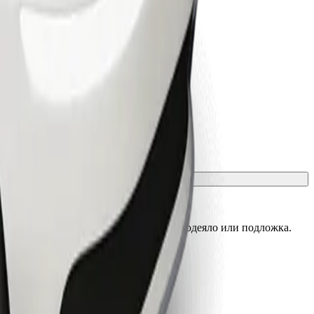
, а седалките трябва да са защитени с одеяло или подложка.