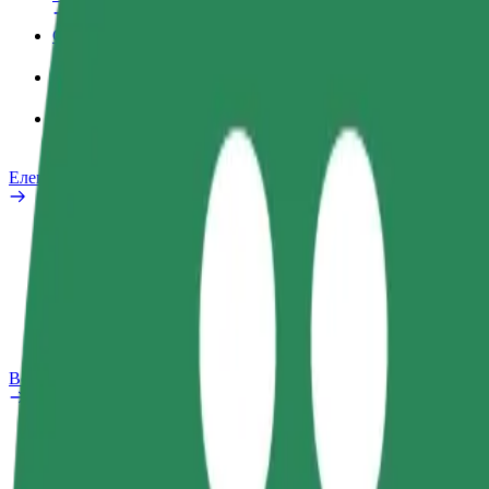
Служебен профил
Продукти
Bolt Food за бизнеса
Електрически велосипеди
Лаборатория за скутер безопасност
Сигнализиране на проблем
ЧЗВ
Bolt Plus
Бонус програма
Как да се присъедините