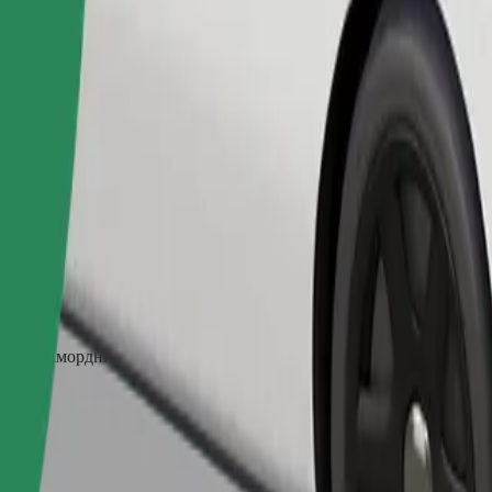
Поръчка на пътуване
осят намордник, малките животни се нуждаят от преносна клетка