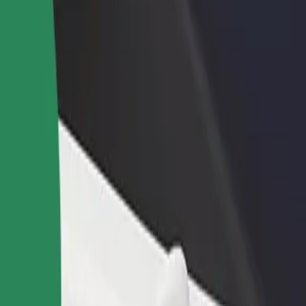
Добавяне на ресторант или
Регистрирайте се к
вате
магазин
собственик на авт
ма всяка
Достигнете до повече клиенти
Добавете автопарка
и увеличете приходите си
и увеличете прихо
hattan
C.H. Manhattan? Разгледайте нашите услуги и намерете перфектна
Изтегли приложението