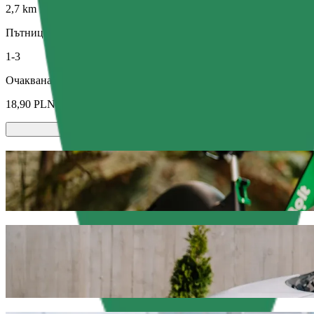
2,7 km
Пътници
1-3
Очаквана цена
18,90 PLN
Скутери или електрически велосипеди
Придвижвайте се из Олщин със скутери или електрически вел
Изтегли приложението Bolt
Стигнете от Dworzec Zachodni до C.H. M
Препоръчваме ви да изберете съдействие за пътуване от Bolt, а
PLN. Каквато и да е причината, ще намерим перфектното превоз
Изтегли приложението Bolt