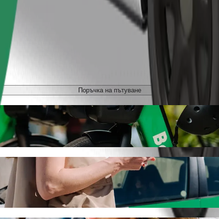
Поръчка на пътуване
осипеди
anhattan със съдействие за пътуване от B
ко търсите най-добра цена за C.H. Manhattan. С Bolt това пътув
но средство за вас.