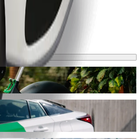
olt
ане ще отнеме около 7 мин и ще струва приблизително 13,20 PLN