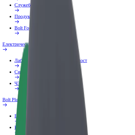
Служебен профил
Продукти
Bolt Food за бизнеса
Електрически велосипеди
Лаборатория за скутер безопасност
Сигнализиране на проблем
ЧЗВ
Bolt Plus
Бонус програма
Как да се присъедините