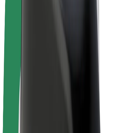
Bolt Drive
Bolt for Business
Електрически велосипеди
Bolt Plus
Приходи с Bolt
Водачи
Сума за получаване за водачи
Куриери
Сума за получаване за куриери
Търговци в Bolt Food
Автопаркове
Франчайзи
Компания