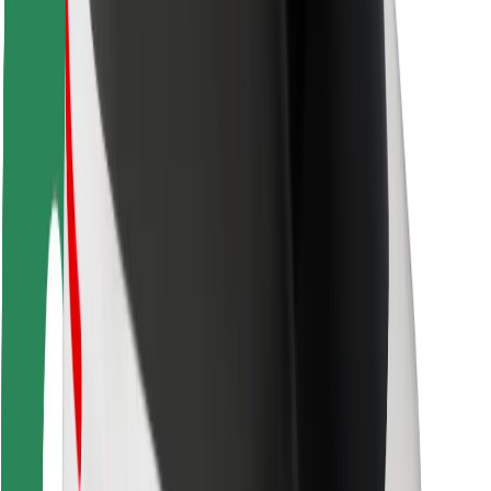
Безопасност
Безопасност за пътуващите
Безопасност на водача
Как се кара скутер безопасно
Лаборатория за скутер безопасност
Градове
Локации
Решения за града
Летища
Докове за зареждане на Bolt
Контактен център