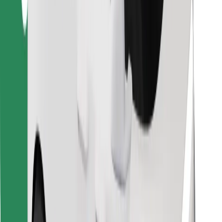
Изтеглeте приложението Bolt
Открийте любимата си храна!
Изтеглете приложението Bolt Food