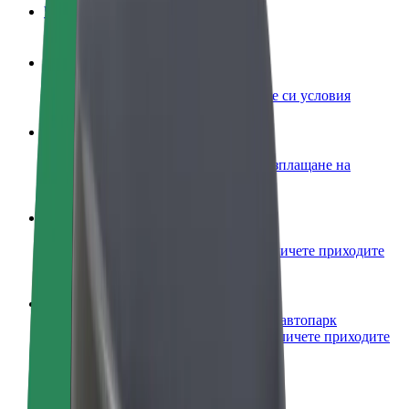
ЧЗВ
Станете водач
Генерирайте приходи по собствените си условия
Станете куриер
Доставяйте храна и ще получавате изплащане на
дължимата ви сума всяка седмица
Добавяне на ресторант или магазин
Достигнете до повече клиенти и увеличете приходите
си
Регистрирайте се като собственик на автопарк
Добавете автопарка си към Bolt и увеличете приходите
си
Bolt for Business