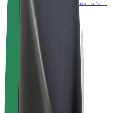
Продукти и услуги на Bolt, скалирани за вашия бизнес
Общи условия
Поверителност
Бисквитки
© 2026 Bolt Technology OÜ
Продукти
Пътувания
Скутери
Bolt Market
Bolt Food