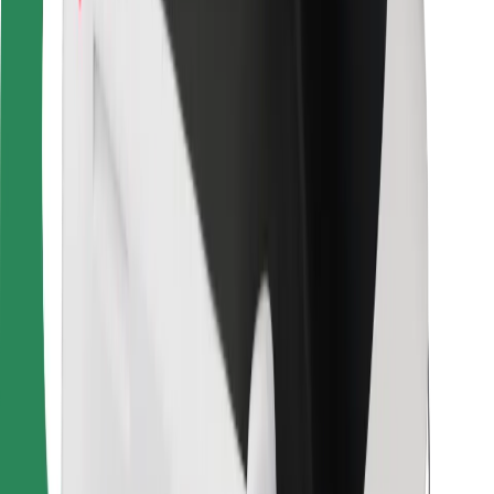
За пътуващи
За водачи
За куриери
Bolt Food
За собственици на автопаркове
За ресторанти
Bolt for Business
Друго
Доставчици
Общи условия
Бисквитки
Сигурност
Готови за път за минути!