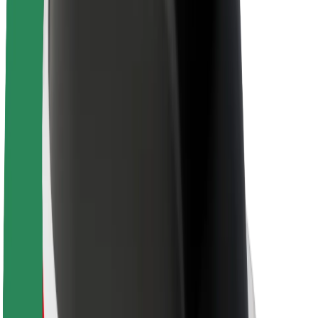
Кариери
За Bolt
Устойчивост в Bolt
Проект Zero
Блог
Новини
Бранд насоки
Мисия
Връзки с инвеститорите
Ръководство
Бранд
Медии
Фондът Bolt Urban