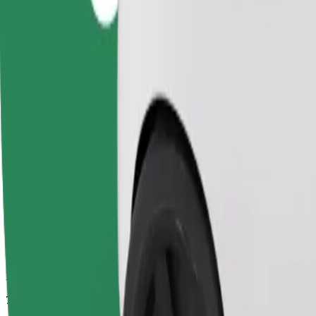
Приблизително време за пътуване
7 мин
Приблизително разстояние
2,7 km
Пътници
1-4
Очаквана цена
12,90 PLN
Comfort
По-големи автомобили с повече пространство за крака и багаж
Приблизително време за пътуване
7 мин