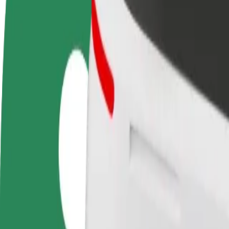
Станете водач
Станете куриер
Генерирайте приходи по
Доставяйте храна и ще получа
собствените си условия
изплащане на дължимата ви су
седмица
Как да стигнете от Galeria Słoneczna до LEMON S
Търсите най-добрия начин да стигнете от Galeria Słoneczna до
От
Galeria Słoneczna
До
LEMON Sound Gallery
Удобството и комфортът са само на няколко клика разстояние!
Bolt
Надеждни пътувания със стандартни автомобили със средни ра