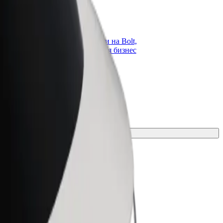
ато
Bolt for Business
опарк
Продукти и услуги на Bolt,
 си към Bolt
скалирани за вашия бизнес
дите си
фектната за вашето пътуване.