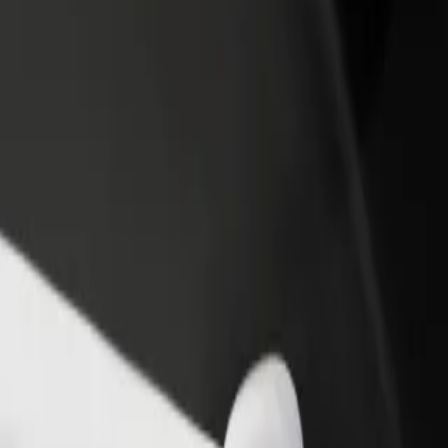
Добавяне на ресторант или
Регистрирайте се к
вате
магазин
собственик на авт
ма всяка
Достигнете до повече клиенти
Добавете автопарка
и увеличете приходите си
и увеличете прихо
ound Gallery
 LEMON Sound Gallery? Разгледайте нашите услуги и намерете пер
Изтегли приложението
змери.