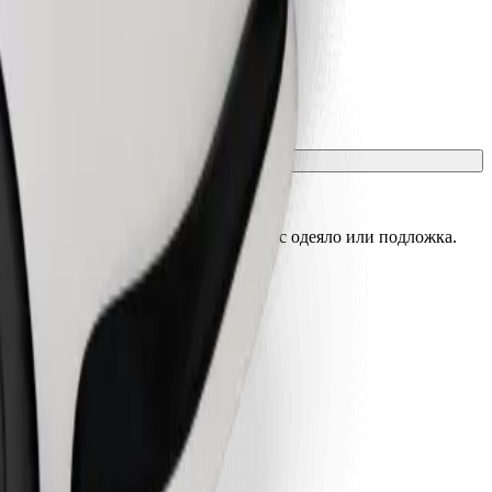
, а седалките трябва да са защитени с одеяло или подложка.