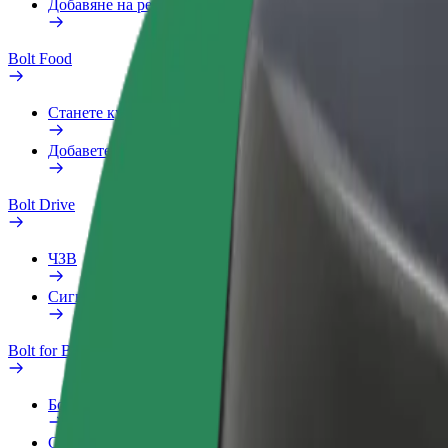
Добавяне на ресторант или магазин
Bolt Food
Станете куриер
Добавете ресторант или магазин
Bolt Drive
ЧЗВ
Сигнализирайте за превозно средство
Bolt for Business
Бонус програма
Служебен профил