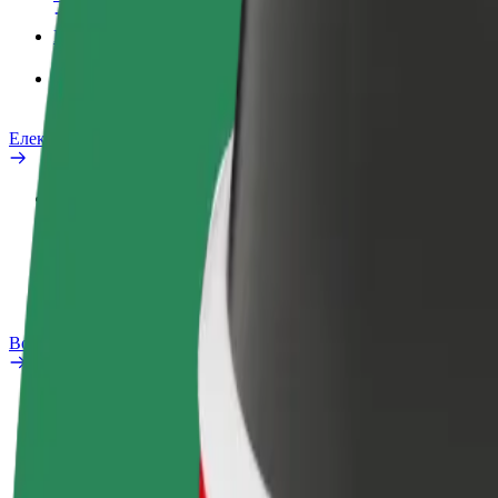
Продукти
Bolt Food за бизнеса
Електрически велосипеди
Лаборатория за скутер безопасност
Сигнализиране на проблем
ЧЗВ
Bolt Plus
Бонус програма
Как да се присъедините
ЧЗВ