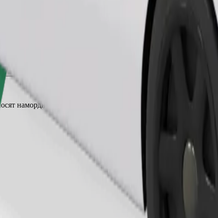
Поръчка на пътуване
осят намордник, малките животни се нуждаят от преносна клетка