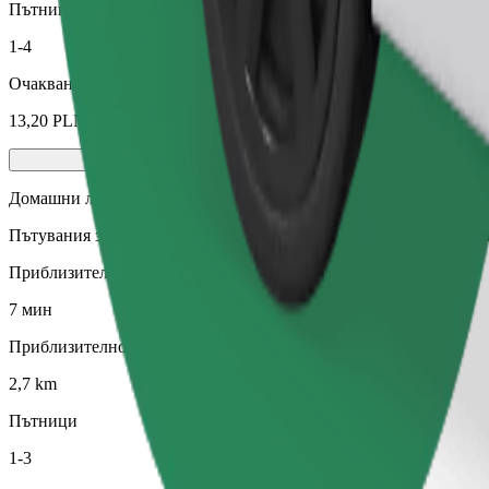
Пътници
1-4
Очаквана цена
13,20 PLN
Домашни любимци
Пътувания за теб и домашния ти любимец. Кучетата трябва да н
Приблизително време за пътуване
7 мин
Приблизително разстояние
2,7 km
Пътници
1-3