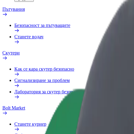
Пътувания
Безопасност за пътуващите
Станете водач
Скутери
Как се кара скутер безопасно
Сигнализиране за проблем
Лаборатория за скутер безопасност
Bolt Market
Станете куриер