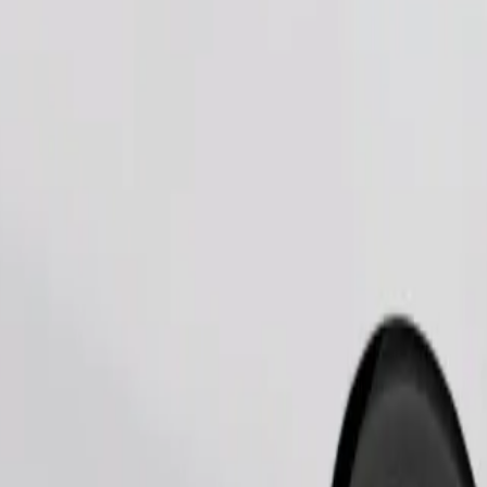
Поръчка на пътуване
дства