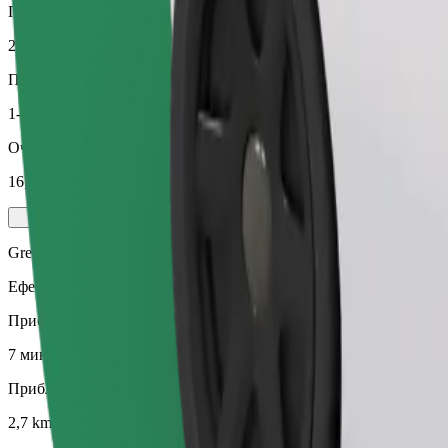
Приблизително разстояние
2,7 km
Пътници
1-4
Очаквана цена
16,50 PLN
Green
Ефективни пътувания с хибридни и електрически превозни сре
Приблизително време за пътуване
7 мин
Приблизително разстояние
2,7 km