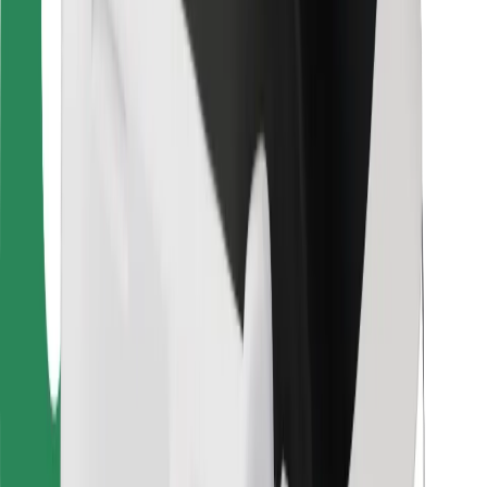
За пътуващи
За водачи
За куриери
Bolt Food
За собственици на автопаркове
За ресторанти
Bolt for Business
Друго
Доставчици
Общи условия
Бисквитки
Сигурност
Готови за път за минути!