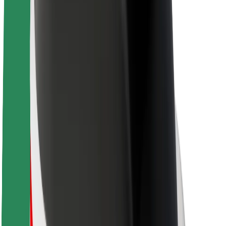
Кариери
За Bolt
Устойчивост в Bolt
Проект Zero
Блог
Новини
Бранд насоки
Мисия
Връзки с инвеститорите
Ръководство
Бранд
Медии
Фондът Bolt Urban