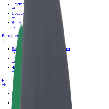
Служебен профил
Продукти
Bolt Food за бизнеса
Електрически велосипеди
Лаборатория за скутер безопасност
Сигнализиране на проблем
ЧЗВ
Bolt Plus
Бонус програма
Как да се присъедините