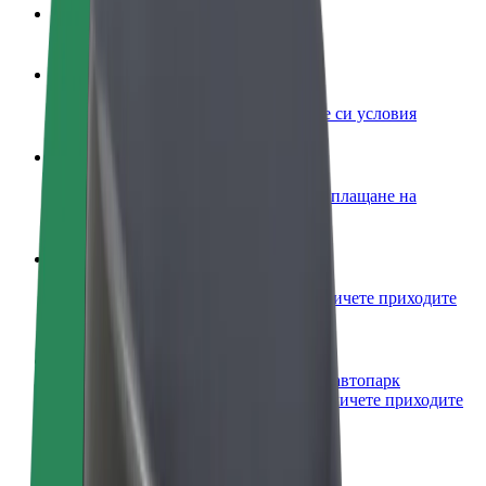
ЧЗВ
Станете водач
Генерирайте приходи по собствените си условия
Станете куриер
Доставяйте храна и ще получавате изплащане на
дължимата ви сума всяка седмица
Добавяне на ресторант или магазин
Достигнете до повече клиенти и увеличете приходите
си
Регистрирайте се като собственик на автопарк
Добавете автопарка си към Bolt и увеличете приходите
си
Bolt for Business