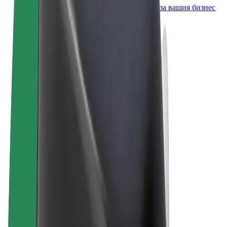
Продукти и услуги на Bolt, скалирани за вашия бизнес
Общи условия
Поверителност
Бисквитки
© 2026 Bolt Technology OÜ
Продукти
Пътувания
Скутери
Bolt Market
Bolt Food