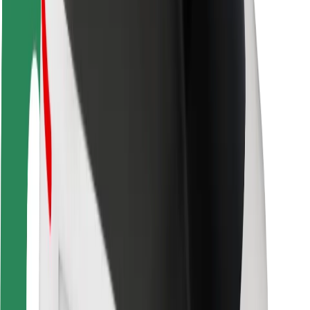
Безопасност
Безопасност за пътуващите
Безопасност на водача
Как се кара скутер безопасно
Лаборатория за скутер безопасност
Градове
Локации
Решения за града
Летища
Докове за зареждане на Bolt
Контактен център