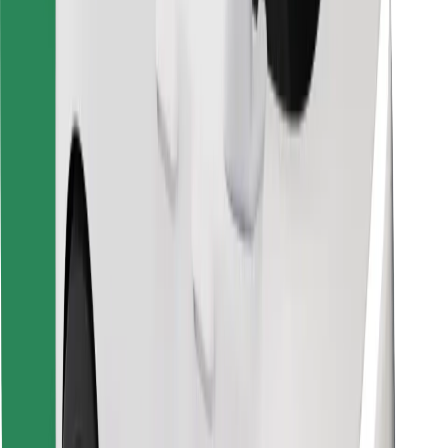
Изтеглeте приложението Bolt
Открийте любимата си храна!
Изтеглете приложението Bolt Food