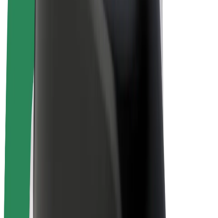
Bolt Drive
Bolt for Business
Електрически велосипеди
Bolt Plus
Приходи с Bolt
Водачи
Сума за получаване за водачи
Куриери
Сума за получаване за куриери
Търговци в Bolt Food
Автопаркове
Франчайзи
Компания