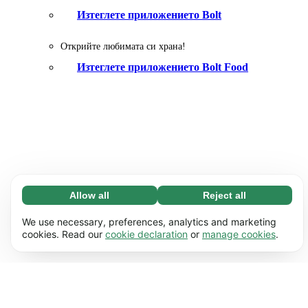
Изтеглeте приложението Bolt
Открийте любимата си храна!
Изтеглете приложението Bolt Food
Allow all
Reject all
Necessary (65)
Necessary cookies help make our website
Learn more
We use necessary, preferences, analytics and marketing
usable by enabling basic functions, e.g. page
cookies. Read our
cookie declaration
or
manage cookies
.
navigation. The website cannot function properly
Preferences (17)
without these cookies.
Preference cookies enable our website to
Learn more
remember information that changes the way it
behaves or looks, e.g. your preferred language