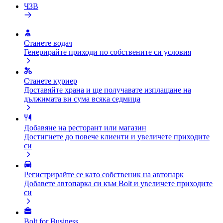
ЧЗВ
Станете водач
Генерирайте приходи по собствените си условия
Станете куриер
Доставяйте храна и ще получавате изплащане на
дължимата ви сума всяка седмица
Добавяне на ресторант или магазин
Достигнете до повече клиенти и увеличете приходите
си
Регистрирайте се като собственик на автопарк
Добавете автопарка си към Bolt и увеличете приходите
си
Bolt for Business