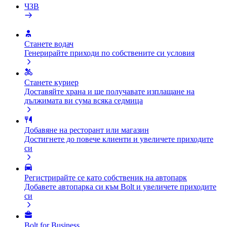
ЧЗВ
Станете водач
Генерирайте приходи по собствените си условия
Станете куриер
Доставяйте храна и ще получавате изплащане на
дължимата ви сума всяка седмица
Добавяне на ресторант или магазин
Достигнете до повече клиенти и увеличете приходите
си
Регистрирайте се като собственик на автопарк
Добавете автопарка си към Bolt и увеличете приходите
си
Bolt for Business