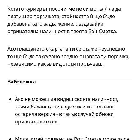
Когато куриерът посочи, че не си могъл/гла да
платиш за поръчката, стойността ѝ ще бъде
добавена като задължение, създавайки
отрицателна наличност в твоята Bolt Сметка.
Ако плащането с картата ти се окаже неуспешно,
то ще бъде таксувано заедно с новата ти поръчка,
независимо какъв вид стоки поръчваш.
Забележка
:
Ако не можеш да видиш своята наличност,
значи балансът ти е
нула
или използваш
остаряла версия - в такъв случай обнови
приложението си.
Моля, имай предвид, че Bolt Сметка може да се