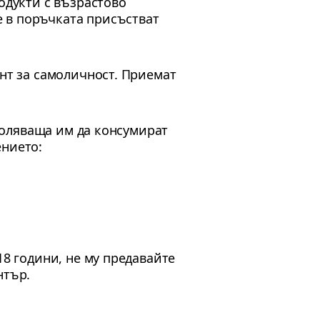
одукти с възрастово
 в поръчката присъстват
ент за самоличност. Приемат
зволяваща им да консумират
ението:
18 години, не му предавайте
нтър.