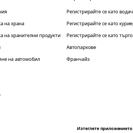
ния
Регистрирайте се като вода
а на храна
Регистрирайте се като курие
а на хранителни продукти
Регистрирайте се като търг
и
Автопаркове
яне на автомобил
Франчайз
а
е
Изтеглете приложението 