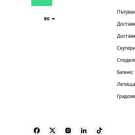
Пътува
BG
Доставк
Доставк
Скутер
Сподел
Бизнес
Летищ
Градов