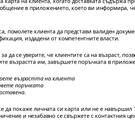
а карта на клиента, когато доставката съдържа пр
общение в приложението, което ви информира, че
са, помолете клиента да представи валиден докум
фикация, издадени от компетентните власти.
 за да се уверите, че клиентите са на възраст, по
дите възрастта им, завършете поръчката в прилож
рете възрастта на клиента
вете поръчката
оставена
.
же да покаже личната си карта или не е навършил 
ничение и незабавно се свържете с контактния це