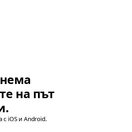
тнема
те на път
и.
 с iOS и Android.