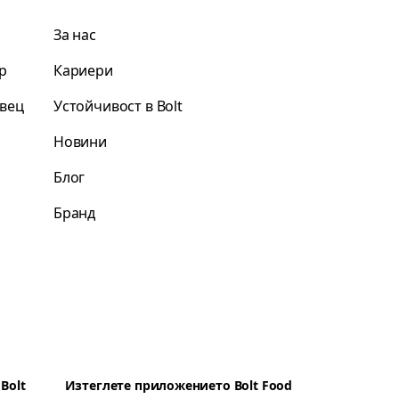
ч
За нас
р
Кариери
овец
Устойчивост в Bolt
Новини
Блог
Бранд
Bolt
Изтеглете приложението Bolt Food