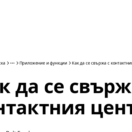
жка
Приложение и функции
Как да се свържа с контактн
к да се свърж
нтактния цен