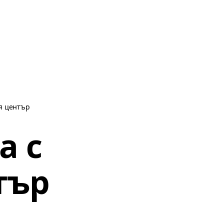
ия център
а с
тър